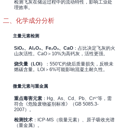
检测飞灰在储运过程中的流动特性，影响工业处
理效率。
二、化学成分分析
主量元素检测
SiO₂、Al₂O₃、Fe₂O₃、CaO
：占比决定飞灰的火
山灰活性。CaO＞10%为高钙灰，活性更强。
烧失量（LOI）
：550℃灼烧后质量损失，反映未
燃碳含量。LOI＞6%可能影响混凝土耐久性。
微量元素与重金属
重点毒害元素
：Hg、As、Cd、Pb、Cr⁶⁺等，需
符合《危险废物鉴别标准》（GB 5085.3-
2007）。
检测技术
：ICP-MS（痕量元素）、原子吸收光谱
（重金属）。