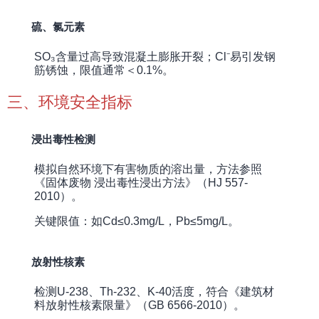
硫、氯元素
SO₃含量过高导致混凝土膨胀开裂；Cl⁻易引发钢
筋锈蚀，限值通常＜0.1%。
三、环境安全指标
浸出毒性检测
模拟自然环境下有害物质的溶出量，方法参照
《固体废物 浸出毒性浸出方法》（HJ 557-
2010）。
关键限值：如Cd≤0.3mg/L，Pb≤5mg/L。
放射性核素
检测U-238、Th-232、K-40活度，符合《建筑材
料放射性核素限量》（GB 6566-2010）。