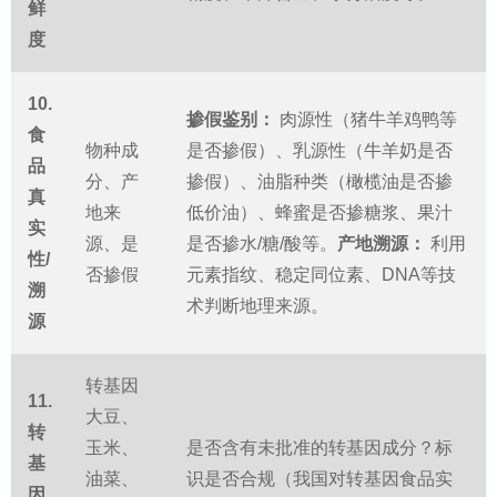
鲜
度
10.
掺假鉴别：
肉源性（猪牛羊鸡鸭等
食
物种成
是否掺假）、乳源性（牛羊奶是否
品
分、产
掺假）、油脂种类（橄榄油是否掺
真
地来
低价油）、蜂蜜是否掺糖浆、果汁
实
源、是
是否掺水/糖/酸等。
产地溯源：
利用
性/
否掺假
元素指纹、稳定同位素、DNA等技
溯
术判断地理来源。
源
转基因
11.
大豆、
转
玉米、
是否含有未批准的转基因成分？标
基
油菜、
识是否合规（我国对转基因食品实
因