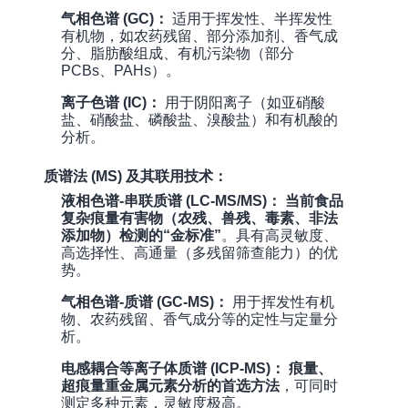
气相色谱 (GC)：
适用于挥发性、半挥发性
有机物，如农药残留、部分添加剂、香气成
分、脂肪酸组成、有机污染物（部分
PCBs、PAHs）。
离子色谱 (IC)：
用于阴阳离子（如亚硝酸
盐、硝酸盐、磷酸盐、溴酸盐）和有机酸的
分析。
质谱法 (MS) 及其联用技术：
液相色谱-串联质谱 (LC-MS/MS)：
当前食品
复杂痕量有害物（农残、兽残、毒素、非法
添加物）检测的“金标准”
。具有高灵敏度、
高选择性、高通量（多残留筛查能力）的优
势。
气相色谱-质谱 (GC-MS)：
用于挥发性有机
物、农药残留、香气成分等的定性与定量分
析。
电感耦合等离子体质谱 (ICP-MS)：
痕量、
超痕量重金属元素分析的首选方法
，可同时
测定多种元素，灵敏度极高。