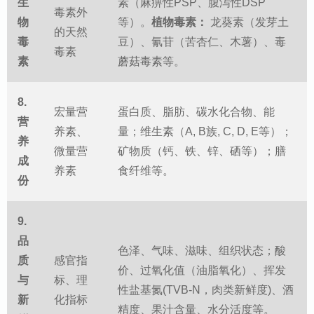
生
素（麻痹性PSP、腹泻性DSP
毒素外
物
等）。
植物毒素：
龙葵素（发芽土
的天然
毒
豆）、氰苷（苦杏仁、木薯）、毒
毒素
素
蘑菇毒素等。
8.
宏量营
蛋白质、脂肪、碳水化合物、能
营
养素、
量；维生素（A, B族, C, D, E等）；
养
微量营
矿物质（钙、铁、锌、硒等）；膳
成
养素
食纤维等。
份
9.
品
色泽、气味、滋味、组织状态；酸
质
感官指
价、过氧化值（油脂氧化）、挥发
与
标、理
性盐基氮(TVB-N，肉类新鲜度)、酒
新
化指标
精度、果汁含量、水分活度等。