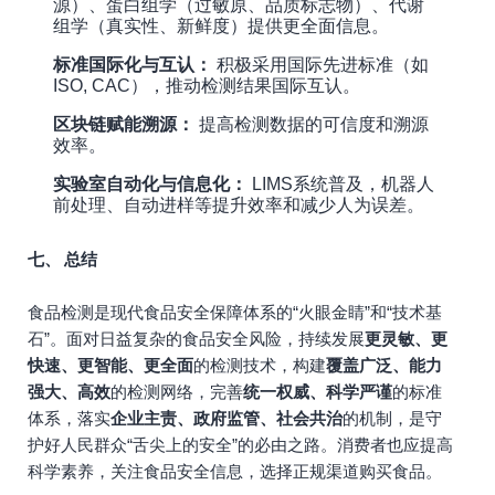
源）、蛋白组学（过敏原、品质标志物）、代谢
组学（真实性、新鲜度）提供更全面信息。
标准国际化与互认：
积极采用国际先进标准（如
ISO, CAC），推动检测结果国际互认。
区块链赋能溯源：
提高检测数据的可信度和溯源
效率。
实验室自动化与信息化：
LIMS系统普及，机器人
前处理、自动进样等提升效率和减少人为误差。
七、 总结
食品检测是现代食品安全保障体系的“火眼金睛”和“技术基
石”。面对日益复杂的食品安全风险，持续发展
更灵敏、更
快速、更智能、更全面
的检测技术，构建
覆盖广泛、能力
强大、高效
的检测网络，完善
统一权威、科学严谨
的标准
体系，落实
企业主责、政府监管、社会共治
的机制，是守
护好人民群众“舌尖上的安全”的必由之路。消费者也应提高
科学素养，关注食品安全信息，选择正规渠道购买食品。