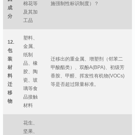
棉花等
施强制性标识制度）？
成
及其加
分
工品
塑料、
12.
金属、
包
纸制
装
迁移出的重金属、增塑剂（邻苯二
品、橡
材
甲酸酯类）、双酚A(BPA)、初级芳
胶、陶
料
香胺、甲醛、挥发性有机物(VOCs)
瓷、玻
迁
等是否超过限量标准。
璃等食
移
品接触
物
材料
花生、
坚果、