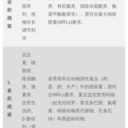
农
除草
类、有机氯类、拟除虫菊酯类、氨
药
剂、植
基甲酸酯类等），需符合最大残留
残
物生长
限量(MRLs)要求。
留
调节剂
等
抗生
素、磺
胺类、
喹诺酮
各类兽药在动物源性食品（肉、
3.
类、激
蛋、奶、水产）中的残留量，需符
兽
素类、
合MRLs要求。重点监控禁用药物
药
抗寄生
（如克伦特罗、莱克多巴胺、氯霉
残
虫药、
素、硝基呋喃类代谢物、孔雀石
留
β-激动
绿）和易超标药物。
剂（瘦