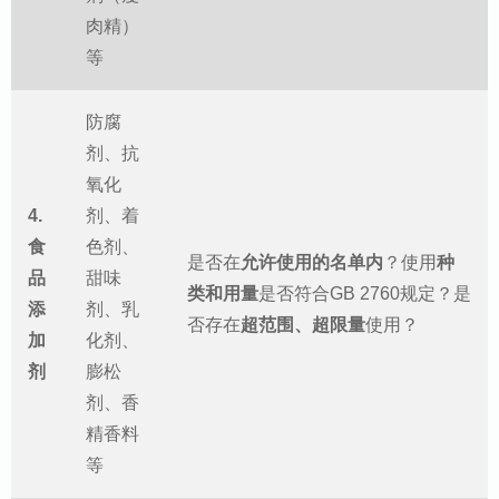
肉精）
等
防腐
剂、抗
氧化
4.
剂、着
食
色剂、
是否在
允许使用的名单内
？使用
种
品
甜味
类和用量
是否符合GB 2760规定？是
添
剂、乳
否存在
超范围、超限量
使用？
加
化剂、
剂
膨松
剂、香
精香料
等