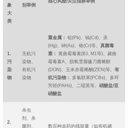
核心风险/关注指标举例
象
别举例
大
类
重金属：
铅(Pb)、镉(Cd)、汞
(Hg)、砷(As)、铬(Cr)等。
真菌毒
1.
无机污
素：
黄曲霉毒素(B1, M1等)、赭曲
污
染物、
霉毒素A、脱氧雪腐镰刀菌烯醇
染
有机污
(DON)、玉米赤霉烯酮(ZEN)等。
有
物
染物
机污染物：
多氯联苯(PCBs)、多环
芳烃(PAHs)、二噁英等。
硝酸盐/亚
硝酸盐
杀虫
剂、杀
2.
菌剂、
数百种农药的残留量（如有机磷