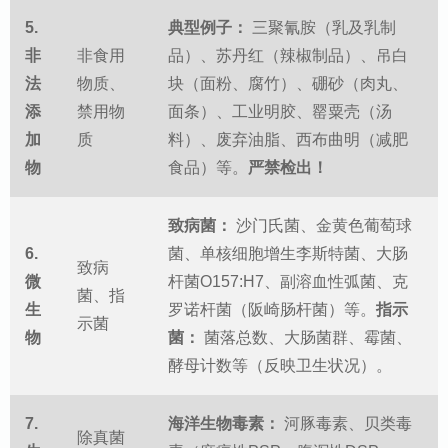
5.
典型例子：
三聚氰胺（乳及乳制
非
非食用
品）、苏丹红（辣椒制品）、吊白
法
物质、
块（面粉、腐竹）、硼砂（肉丸、
添
禁用物
面条）、工业明胶、罂粟壳（汤
加
质
料）、废弃油脂、西布曲明（减肥
物
食品）等。
严禁检出！
致病菌：
沙门氏菌、金黄色葡萄球
6.
菌、单核细胞增生李斯特菌、大肠
致病
微
杆菌O157:H7、副溶血性弧菌、克
菌、指
生
罗诺杆菌（阪崎肠杆菌）等。
指示
示菌
物
菌：
菌落总数、大肠菌群、霉菌、
酵母计数等（反映卫生状况）。
7.
海洋生物毒素：
河豚毒素、贝类毒
除真菌