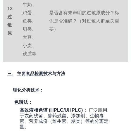
牛奶、
13.
鸡蛋、
是否含有未声明的过敏原成分？标
过
鱼类、
识是否准确？（对过敏人群至关重
敏
贝类、
要）
原
大豆、
小麦、
麸质等
三、 主要食品检测技术与方法
理化分析技术：
色谱法：
高效液相色谱 (HPLC/UHPLC)：
广泛应用
于农药残留、兽药残留、添加剂、生物毒
素、营养成份（维生素、糖类）等的分离定
量。