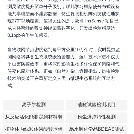
测灵敏度提升至单分子级别；联邦学习框架使分布式设备
能共享模型而不泄露数据；仿生复眼相机阵列突破性地实
现270°视场覆盖。值得关注的是，欧盟"InsSense"项目已
成功将蜜蜂的嗅觉神经回路数字化，开发出检测精度达
0.1ppb的仿生传感器。
当物联网节点密度达到每平方公里10万个时，实时昆虫监
测网络将具备生态系统级预警能力。这种技术演进不仅关
乎虫害防控效率，更将深刻影响生物多样性保护策略和气
候变化应对体系。正如《自然》杂志近期指出，昆虫检测
技术的突破正在重新定义人类与微观生态系统的互动方
式。
离子阱检测
油缸试验检测项目
从反应活化能测定到材料老
粉尘爆炸特性检测
化寿命预测的经典模型
植物体内线粒体磷酸转运蛋
易水解化学品BDEAS测试