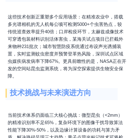
这些技术创新正重塑多个应用场景：在精准农业中，搭载
多光谱相机的无人机每公顷可检测5000+个虫害热点，较
传统巡查效率提升40倍；口岸检疫环节，太赫兹成像技术
可穿透包装材料识别活体害虫，某海关试点项目已拦截外
来物种231批次；城市智慧防疫系统通过布设声光诱捕装
置，实时监测蚊虫密度并预警登革热风险，深圳试点区域
虫媒疾病发病率下降67%。更具前瞻性的是，NASA正在开
发的空间站昆虫监测系统，将为深空探索提供生物安全保
障。
技术挑战与未来演进方向
当前技术体系仍面临三大核心挑战：微型昆虫（<2mm）
的精准识别率不足65%，复杂环境下的图像干扰导致算法
性能下降30%-50%，以及边缘计算设备的功耗与算力矛
盾。解决路径呈现三大趋势：量子点荧光标记技术可将检