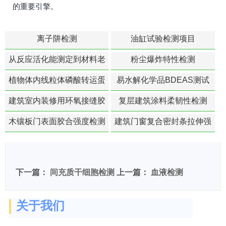
的重要引擎。
离子阱检测
油缸试验检测项目
从反应活化能测定到材料老
粉尘爆炸特性检测
化寿命预测的经典模型
植物体内线粒体磷酸转运蛋
易水解化学品BDEAS测试
白活性检测
建筑室内装修用环氧接缝胶
复层建筑涂料柔韧性检测
苯含量检测
木镶板门表面胶合强度检测
建筑门窗复合密封条拉伸强
度-硬质塑料材料检测
下一篇：
间充质干细胞检测
上一篇：
血液检测
关于我们