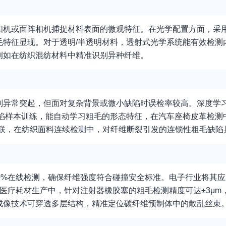
相机或面阵相机捕捉材料表面的微观特征。在光学配置方面，采
毛特征显现。对于透明/半透明材料，透射式光学系统能有效检测
例如在纺织混纺材料中精准识别异种纤维。
别异常突起，但面对复杂背景或微小缺陷时误检率较高。深度学
陷样本训练，能自动学习粗毛的形态特征，在汽车座椅皮革检测中可
离特征关联，在纺织面料连续检测中，对纤维断裂引发的连锁性粗毛缺
0%在线检测，确保纤维强度符合碰撞安全标准。电子行业将其应
。医疗耗材生产中，针对注射器橡胶塞的粗毛检测精度可达±3μ
成像技术可穿透多层结构，精准定位碳纤维预制体中的散乱丝束