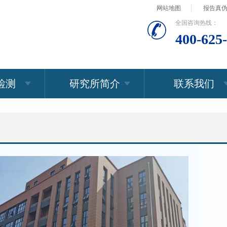
网站地图
报告真
全国咨询热线：
400-625
检测
研究所简介
联系我们