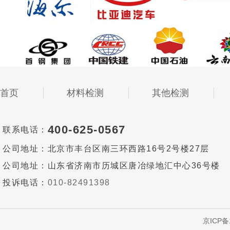
首页
材料检测
其他检测
400-625-0567
联系电话：
公司地址：
北京市丰台区南三环西路16号2号楼27层
公司地址：
山东省济南市历城区唐冶绿地汇中心36号楼
投诉电话：
010-82491398
京ICP备