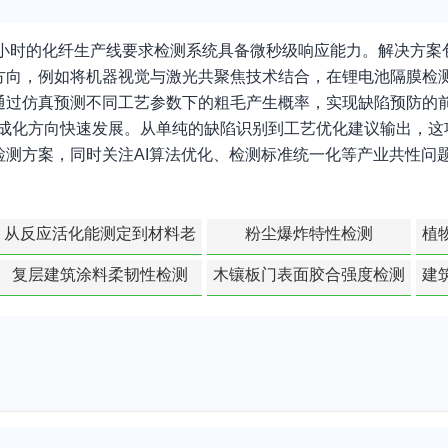
小时的化纤生产线要求检测系统具备微秒级响应能力。解决方案包
方向，例如将机器视觉与激光共聚焦技术结合，在锂电池隔膜检
通过仿真预测不同工艺参数下的粗毛产生概率，实现缺陷预防的
集成化方向快速发展。从单纯的缺陷识别到工艺优化建议输出，这
测方案，同时关注AI算法优化、检测标准统一化等产业共性问
从反应活化能测定到材料老
粉尘爆炸特性检测
植
化寿命预测的经典模型
复层建筑涂料柔韧性检测
木镶板门表面胶合强度检测
建