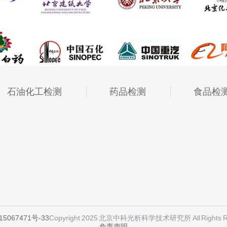
石油化工检测
药品检测
食品检
15067471号-33
Copyright 2025 北京中科光析科学技术研究所 All Rights R
免责声明