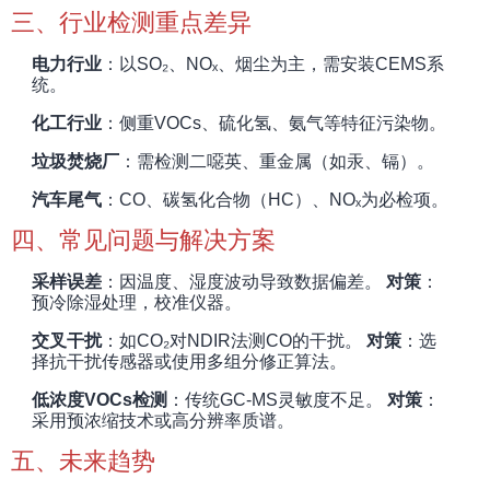
三、行业检测重点差异
电力行业
：以SO₂、NOₓ、烟尘为主，需安装CEMS系
统。
化工行业
：侧重VOCs、硫化氢、氨气等特征污染物。
垃圾焚烧厂
：需检测二噁英、重金属（如汞、镉）。
汽车尾气
：CO、碳氢化合物（HC）、NOₓ为必检项。
四、常见问题与解决方案
采样误差
：因温度、湿度波动导致数据偏差。
对策
：
预冷除湿处理，校准仪器。
交叉干扰
：如CO₂对NDIR法测CO的干扰。
对策
：选
择抗干扰传感器或使用多组分修正算法。
低浓度VOCs检测
：传统GC-MS灵敏度不足。
对策
：
采用预浓缩技术或高分辨率质谱。
五、未来趋势