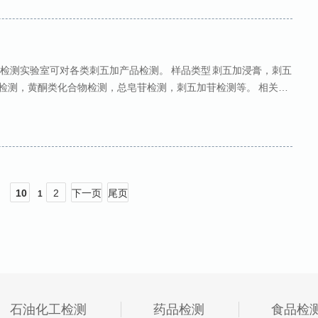
检测实验室可对各类刺五加产品检测。 样品类型 刺五加浸膏，刺五
糖检测，黄酮类化合物检测，总皂苷检测，刺五加苷检测等。 相关标
害生产技术规程 GB/T 22245-2008保
10
2
下一页
尾页
1
石油化工检测
药品检测
食品检