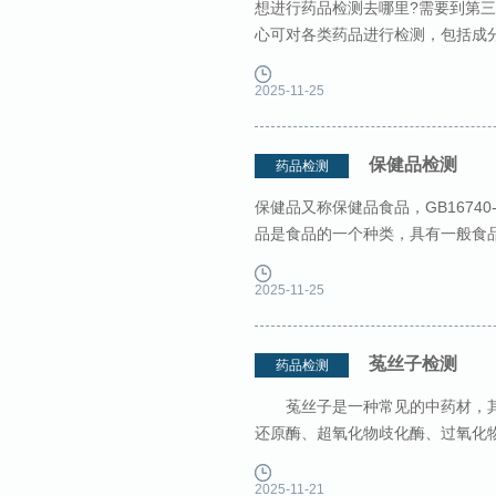
想进行药品检测去哪里?需要到第
心可对各类药品进行检测，包括成
效率高，周期短。 检测项目 药品
2025-11-25
保健品检测
药品检测
保健品又称保健品食品，GB1674
品是食品的一个种类，具有一般食
病为目的。 中析研究所 保健品检
2025-11-25
菟丝子检测
药品检测
菟丝子是一种常见的中药材，其
还原酶、超氧化物歧化酶、过氧化
色，表面光洁;掺假的表面呈土色，
2025-11-21