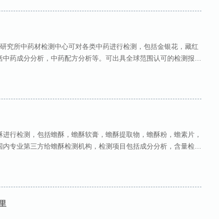
析研究所中药材检测中心可对各类中药进行检测，包括金银花，藏红
括中药成分分析，中药配方分析等。可出具全球范围认可的检测报
阿胶 艾叶 安息香 矮地茶 麝香
酥进行检测，包括蟾酥，蟾酥软膏，蟾酥提取物，蟾酥粉，蟾素片，
国内专业第三方给蟾酥检测机构，检测项目包括成分分析，含量检测
构，可出具专业蟾酥检测报告
里