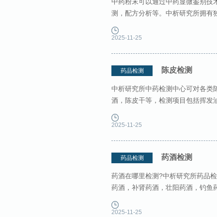
中药粉末可以通过中药显微鉴别技
测，配方分析等。中析研究所拥有独
仪器设备和试剂 Agilent 1260 高效液相
2025-11-25
陈皮检测
药品检测
中析研究所中药检测中心可对各类
酒，陈皮干等，检测项目包括挥发
测等，具备资质认证，本中心是国
2025-11-25
药酒检测
药品检测
药酒在哪里检测?中析研究所药品
药酒，补肾药酒，壮阳药酒，钓鱼
西地那非检测等等。可出具全球范围
2025-11-25