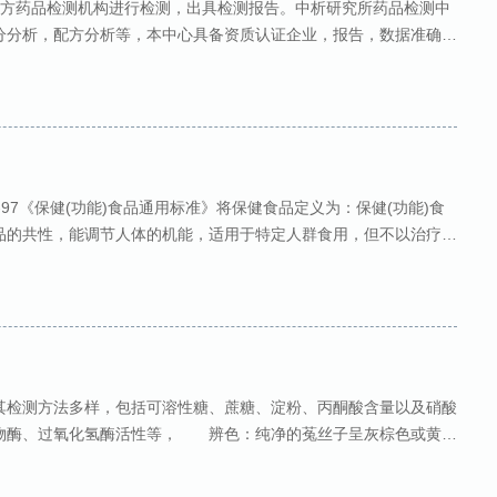
三方药品检测机构进行检测，出具检测报告。中析研究所药品检测中
分分析，配方分析等，本中心具备资质认证企业，报告，数据准确，
理化检测，医药
0-97《保健(功能)食品通用标准》将保健食品定义为：保健(功能)食
品的共性，能调节人体的机能，适用于特定人群食用，但不以治疗疾
测检测 涉及保健食品、保健药品、保健
检测方法多样，包括可溶性糖、蔗糖、淀粉、丙酮酸含量以及硝酸
物酶、过氧化氢酶活性等， 辨色：纯净的菟丝子呈灰棕色或黄褐