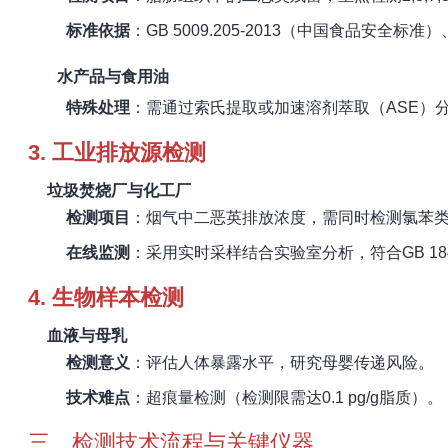
标准依据
：GB 5009.205-2013（中国食品安全标准）、
水产品与食用油
特殊处理
：需通过索氏提取或加速溶剂萃取（ASE）
3.
工业排放源检测
垃圾焚烧厂与化工厂
检测项目
：烟气中二恶英排放浓度，需同时检测氯苯类
在线监测
：采用实时采样结合实验室分析，符合GB 18
4.
生物样本检测
血液与母乳
检测意义
：评估人体暴露水平，研究母婴传递风险。
技术难点
：超痕量检测（检测限需达0.1 pg/g脂质）。
三、检测技术流程与关键仪器