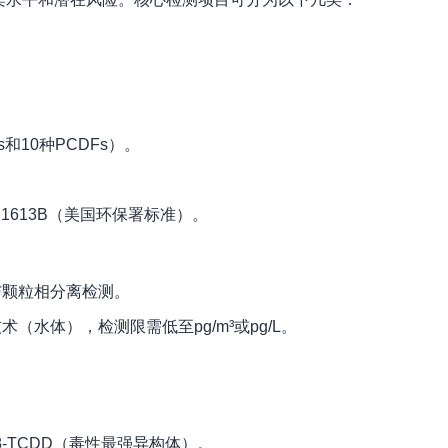
和10种PCDFs）。
A 1613B（美国环保署标准）。
与颗粒相分离检测。
水体），检测限需低至pg/m³或pg/L。
8-TCDD（毒性最强异构体）。