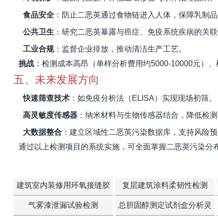
食品安全
：防止二恶英通过食物链进入人体，保障乳制品
公共卫生
：研究二恶英暴露与癌症、免疫系统疾病的关联
工业合规
：监督企业排放，推动清洁生产工艺。
挑战
：检测成本高昂（单样分析费用约5000-10000元）
五、未来发展方向
快速筛查技术
：如免疫分析法（ELISA）实现现场初筛。
高灵敏度传感器
：纳米材料与生物传感器结合，降低检测
大数据整合
：建立区域性二恶英污染数据库，支持风险预
通过以上检测项目的系统实施，可全面掌握二恶英污染分
建筑室内装修用环氧接缝胶
复层建筑涂料柔韧性检测
苯含量检测
气雾漆泄漏试验检测
总胆固醇测定试剂盒分析灵