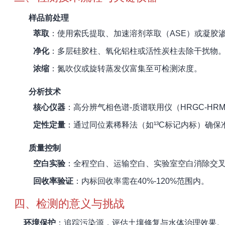
样品前处理
萃取
：使用索氏提取、加速溶剂萃取（ASE）或凝胶
净化
：多层硅胶柱、氧化铝柱或活性炭柱去除干扰物
浓缩
：氮吹仪或旋转蒸发仪富集至可检测浓度。
分析技术
核心仪器
：高分辨气相色谱-质谱联用仪（HRGC-HRMS
定性定量
：通过同位素稀释法（如¹³C标记内标）确保
质量控制
空白实验
：全程空白、运输空白、实验室空白消除交
回收率验证
：内标回收率需在40%-120%范围内。
四、检测的意义与挑战
环境保护
：追踪污染源，评估土壤修复与水体治理效果。