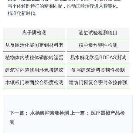
与个体解剖特征的精准匹配，推动正畸治疗进入智能化、
精准化新时代。
离子阱检测
油缸试验检测项目
从反应活化能测定到材料老
粉尘爆炸特性检测
化寿命预测的经典模型
植物体内线粒体磷酸转运蛋
易水解化学品BDEAS测试
白活性检测
建筑室内装修用环氧接缝胶
复层建筑涂料柔韧性检测
苯含量检测
木镶板门表面胶合强度检测
建筑门窗复合密封条拉伸强
度-硬质塑料材料检测
下一篇：
水杨酸抑菌液检测
上一篇：
医疗器械产品检
测