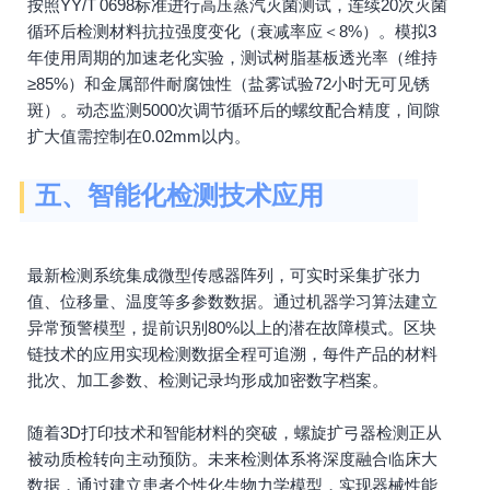
按照YY/T 0698标准进行高压蒸汽灭菌测试，连续20次灭菌
循环后检测材料抗拉强度变化（衰减率应＜8%）。模拟3
年使用周期的加速老化实验，测试树脂基板透光率（维持
≥85%）和金属部件耐腐蚀性（盐雾试验72小时无可见锈
斑）。动态监测5000次调节循环后的螺纹配合精度，间隙
扩大值需控制在0.02mm以内。
五、智能化检测技术应用
最新检测系统集成微型传感器阵列，可实时采集扩张力
值、位移量、温度等多参数数据。通过机器学习算法建立
异常预警模型，提前识别80%以上的潜在故障模式。区块
链技术的应用实现检测数据全程可追溯，每件产品的材料
批次、加工参数、检测记录均形成加密数字档案。
随着3D打印技术和智能材料的突破，螺旋扩弓器检测正从
被动质检转向主动预防。未来检测体系将深度融合临床大
数据，通过建立患者个性化生物力学模型，实现器械性能