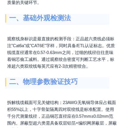
质量的关键环节。
一、基础外观检测法
观察线身标识是最直接的检测手段：正品超六类线必须标
注"Cat6a"或"CAT6E"字样，同时具备/ETL认证标志。优质
线缆直径通常在0.57-0.63mm之间，过细的线径往往意味
着铜芯偷工减料。通过观察绞合密度可判断工艺水平，标
准超六类双绞线每英尺应有2-3次精密绞合。
二、物理参数验证技巧
拆解线缆截面可见关键结构：23AWG无氧铜导体应占截面
积55%以上，十字骨架隔离四对双绞线是标准配置。使用
千分尺测量线径，正品铜芯直径应在0.57mm±0.02mm范
围内。屏蔽型超六类需具备双层铝箔+编织网屏蔽层，屏蔽