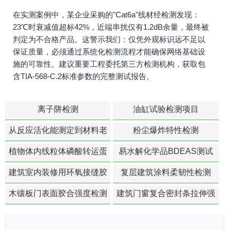
在实测案例中，某企业采购的"Cat6a"线材经检测发现：
23℃时衰减值超标42%，近端串扰仅有1.2dB余量，最终被
判定为不合格产品。这警示我们：仅凭外观标识远不足以
保证质量，必须通过系统化检测流程才能确保网络基础设
施的可靠性。建议重要工程委托第三方检测机构，获取包
含TIA-568-C.2标准参数的完整测试报告。
离子阱检测
油缸试验检测项目
从反应活化能测定到材料老
粉尘爆炸特性检测
化寿命预测的经典模型
植物体内线粒体磷酸转运蛋
易水解化学品BDEAS测试
白活性检测
建筑室内装修用环氧接缝胶
复层建筑涂料柔韧性检测
苯含量检测
木镶板门表面胶合强度检测
建筑门窗复合密封条拉伸强
度-硬质塑料材料检测