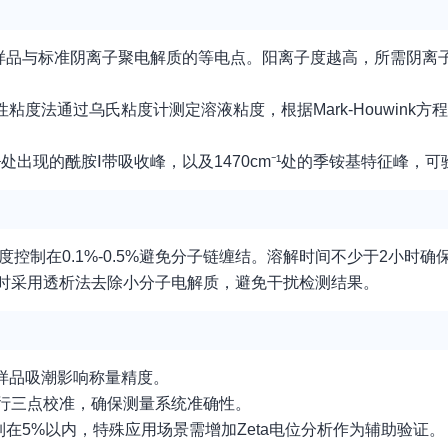
定样品与标准阴离子聚电解质的等电点。阳离子度越高，所需阴离
粘度法通过乌氏粘度计测定溶液粘度，根据Mark-Houwink
cm⁻¹处出现的酰胺Ⅰ带吸收峰，以及1470cm⁻¹处的季铵基特征峰
浓度控制在0.1%-0.5%避免分子链缠结。溶解时间不少于2小时
必要时采用透析法去除小分子电解质，避免干扰检测结果。
止样品吸潮影响称量精度。
进行三点校准，确保测量系统准确性。
制在5%以内，特殊应用场景需增加Zeta电位分析作为辅助验证。