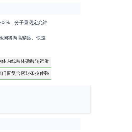
误差≤3%，分子量测定允许
检测将向高精度、快速
物体内线粒体磷酸转运蛋
白活性检测
筑门窗复合密封条拉伸强
度-硬质塑料材料检测