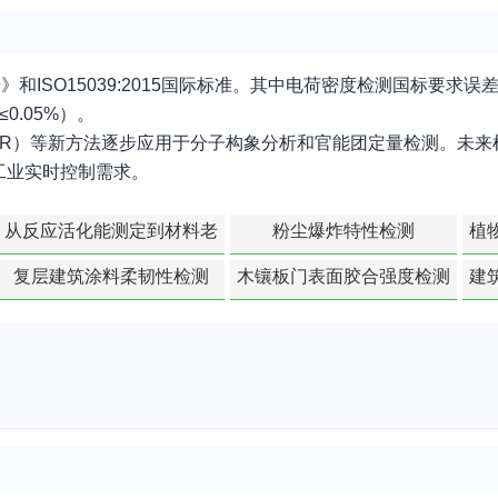
酰胺》和ISO15039:2015国际标准。其中电荷密度检测国标要求
0.05%）。
MR）等新方法逐步应用于分子构象分析和官能团定量检测。未来
工业实时控制需求。
从反应活化能测定到材料老
粉尘爆炸特性检测
植
化寿命预测的经典模型
复层建筑涂料柔韧性检测
木镶板门表面胶合强度检测
建