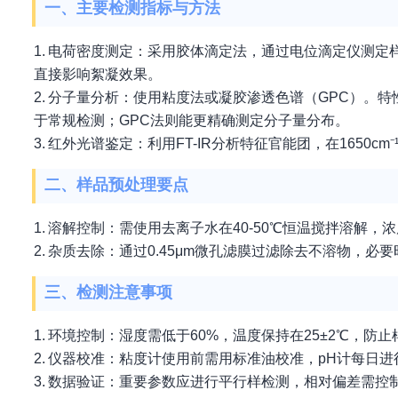
一、主要检测指标与方法
1. 电荷密度测定：采用胶体滴定法，通过电位滴定仪测
直接影响絮凝效果。
2. 分子量分析：使用粘度法或凝胶渗透色谱（GPC）。特性
于常规检测；GPC法则能更精确测定分子量分布。
3. 红外光谱鉴定：利用FT-IR分析特征官能团，在1650
二、样品预处理要点
1. 溶解控制：需使用去离子水在40-50℃恒温搅拌溶解，
2. 杂质去除：通过0.45μm微孔滤膜过滤除去不溶物，
三、检测注意事项
1. 环境控制：湿度需低于60%，温度保持在25±2℃，防
2. 仪器校准：粘度计使用前需用标准油校准，pH计每日
3. 数据验证：重要参数应进行平行样检测，相对偏差需控