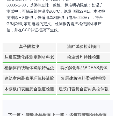
60335-2-30，以保持全球一致性。标准明确限值：如温升
测试中，可触及部件温度≤60°C，绝缘电阻≥2MΩ。本次检
测排除三相器具，仅适用单相器具（电压≤250V），符合
GB标准对家用电器的定义。检测报告需严格依据标准评
估，并在CCC认证框架下生效。
离子阱检测
油缸试验检测项目
从反应活化能测定到材料老
粉尘爆炸特性检测
化寿命预测的经典模型
植物体内线粒体磷酸转运蛋
易水解化学品BDEAS测试
白活性检测
建筑室内装修用环氧接缝胶
复层建筑涂料柔韧性检测
苯含量检测
木镶板门表面胶合强度检测
建筑门窗复合密封条拉伸强
度-硬质塑料材料检测
下一篇：
碳酸盐类检测
上一篇：
多氯联苯混合物检测