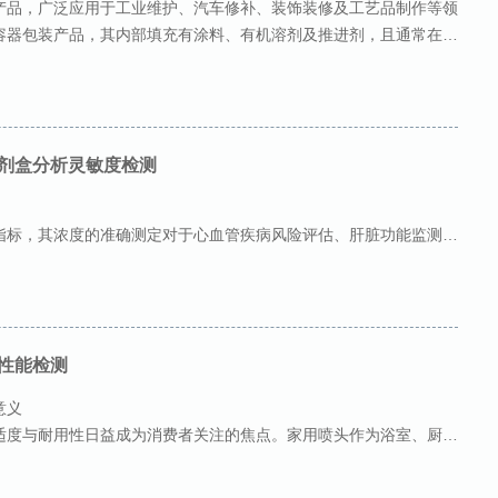
产品，广泛应用于工业维护、汽车修补、装饰装修及工艺品制作等领
容器包装产品，其内部填充有涂料、有机溶剂及推进剂，且通常在一
剂盒分析灵敏度检测
指标，其浓度的准确测定对于心血管疾病风险评估、肝脏功能监测以
义。在临床检验与体外诊断领域，总胆固醇测定试剂盒是最基础的生
性能检测
意义
适度与耐用性日益成为消费者关注的焦点。家用喷头作为浴室、厨房
，其产品质量直接关系到用户的日常体验。随着市场全