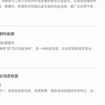
，消费者与工程方对室内环境质量的要求日益提高。在各类装修材料
度、耐磨性、防霉防水性能以及丰富的色彩选择，被广泛应用于瓷
韧性检测
测的重要性
雕漆”或“凹凸花纹涂料”，是一种由底涂层、主涂层和面涂层复合而
乳胶漆不同，复层涂料通过主涂层的特殊施工
合强度检测
述
用门，凭借其造型优美、质感厚重、隔音保温性能优良等特点，在住
了广泛应用。与传统实木门不同，木镶板门通常由门框（边梃