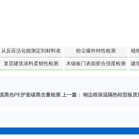
从反应活化能测定到材料老
粉尘爆炸特性检测
植
化寿命预测的经典模型
复层建筑涂料柔韧性检测
木镶板门表面胶合强度检测
建
kV)电缆黑色PE护套碳黑含量检测
上一篇：
钢边框保温隔热轻型板质