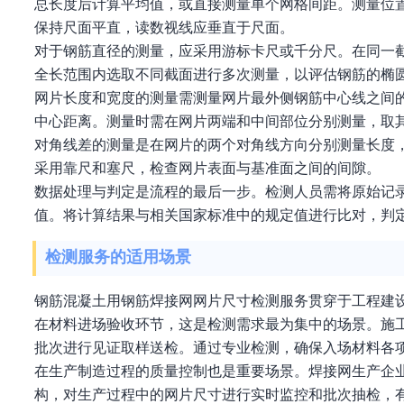
总长度后计算平均值，或直接测量单个网格间距。测量位
保持尺面平直，读数视线应垂直于尺面。
对于钢筋直径的测量，应采用游标卡尺或千分尺。在同一
全长范围内选取不同截面进行多次测量，以评估钢筋的椭
网片长度和宽度的测量需测量网片最外侧钢筋中心线之间
中心距离。测量时需在网片两端和中间部位分别测量，取
对角线差的测量是在网片的两个对角线方向分别测量长度
采用靠尺和塞尺，检查网片表面与基准面之间的间隙。
数据处理与判定是流程的最后一步。检测人员需将原始记
值。将计算结果与相关国家标准中的规定值进行比对，判
检测服务的适用场景
钢筋混凝土用钢筋焊接网网片尺寸检测服务贯穿于工程建
在材料进场验收环节，这是检测需求最为集中的场景。施
批次进行见证取样送检。通过专业检测，确保入场材料各
在生产制造过程的质量控制也是重要场景。焊接网生产企
构，对生产过程中的网片尺寸进行实时监控和批次抽检，