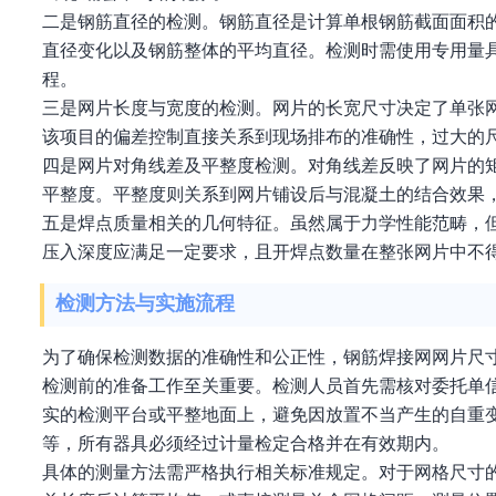
二是钢筋直径的检测。钢筋直径是计算单根钢筋截面面积
直径变化以及钢筋整体的平均直径。检测时需使用专用量具
程。
三是网片长度与宽度的检测。网片的长宽尺寸决定了单张
该项目的偏差控制直接关系到现场排布的准确性，过大的
四是网片对角线差及平整度检测。对角线差反映了网片的
平整度。平整度则关系到网片铺设后与混凝土的结合效果
五是焊点质量相关的几何特征。虽然属于力学性能范畴，
压入深度应满足一定要求，且开焊点数量在整张网片中不
检测方法与实施流程
为了确保检测数据的准确性和公正性，钢筋焊接网网片尺
检测前的准备工作至关重要。检测人员首先需核对委托单
实的检测平台或平整地面上，避免因放置不当产生的自重
等，所有器具必须经过计量检定合格并在有效期内。
具体的测量方法需严格执行相关标准规定。对于网格尺寸