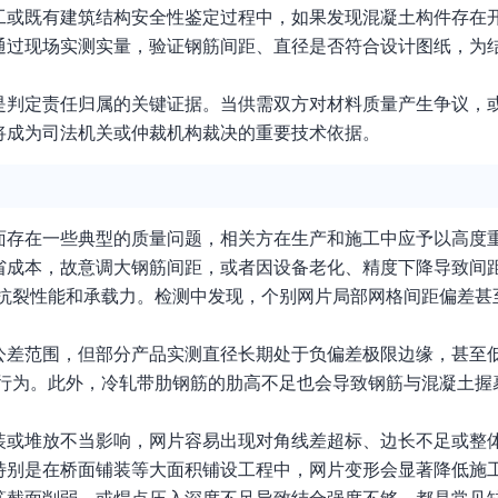
工或既有建筑结构安全性鉴定过程中，如果发现混凝土构件存在
通过现场实测实量，验证钢筋间距、直径是否符合设计图纸，为
是判定责任归属的关键证据。当供需双方对材料质量产生争议，
将成为司法机关或仲裁机构裁决的重要技术依据。
面存在一些典型的质量问题，相关方在生产和施工中应予以高度
省成本，故意调大钢筋间距，或者因设备老化、精度下降导致间距
的抗裂性能和承载力。检测中发现，个别网片局部网格间距偏差甚
公差范围，但部分产品实测直径长期处于负偏差极限边缘，甚至低
规行为。此外，冷轧带肋钢筋的肋高不足也会导致钢筋与混凝土握
装或堆放不当影响，网片容易出现对角线差超标、边长不足或整
特别是在桥面铺装等大面积铺设工程中，网片变形会显著降低施