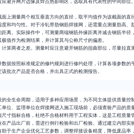
置应避开网片边缘及焊点热影响区，选取具有代表性的中间部位
截面上测量两个相互垂直方向的直径，取平均值作为该截面的直
圆度和均匀性。对于冷轧带肋钢筋焊接网，还需重点测量肋高、
的距离。实际操作中，可测量两端钢筋外缘距离并减去钢筋半径
其极值作为检测结果，并计算其与公称尺寸的偏差。
，计算两者之差。测量时应注意避开钢筋的扭曲部位，尽量拉直
录数据按照标准规定的修约规则进行修约处理，计算各项参数的
定该批次产品是否合格，并出具正式的检测报告。
设的全生命周期，适用于多种应用场景，为不同主体提供质量控
工单位、监理单位在焊接网进入施工现场前，必须查验产品的质
项尺寸指标合格，杜绝不合格材料用于工程实体，这是工程质量
业在产品出厂前，需进行例行检验和出厂检验。通过建立内部实
有助于生产企业优化工艺参数，调整焊接设备精度，降低废品率