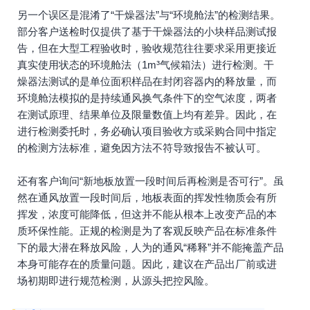
另一个误区是混淆了“干燥器法”与“环境舱法”的检测结果。
部分客户送检时仅提供了基于干燥器法的小块样品测试报
告，但在大型工程验收时，验收规范往往要求采用更接近
真实使用状态的环境舱法（1m³气候箱法）进行检测。干
燥器法测试的是单位面积样品在封闭容器内的释放量，而
环境舱法模拟的是持续通风换气条件下的空气浓度，两者
在测试原理、结果单位及限量数值上均有差异。因此，在
进行检测委托时，务必确认项目验收方或采购合同中指定
的检测方法标准，避免因方法不符导致报告不被认可。
还有客户询问“新地板放置一段时间后再检测是否可行”。虽
然在通风放置一段时间后，地板表面的挥发性物质会有所
挥发，浓度可能降低，但这并不能从根本上改变产品的本
质环保性能。正规的检测是为了客观反映产品在标准条件
下的最大潜在释放风险，人为的通风“稀释”并不能掩盖产品
本身可能存在的质量问题。因此，建议在产品出厂前或进
场初期即进行规范检测，从源头把控风险。