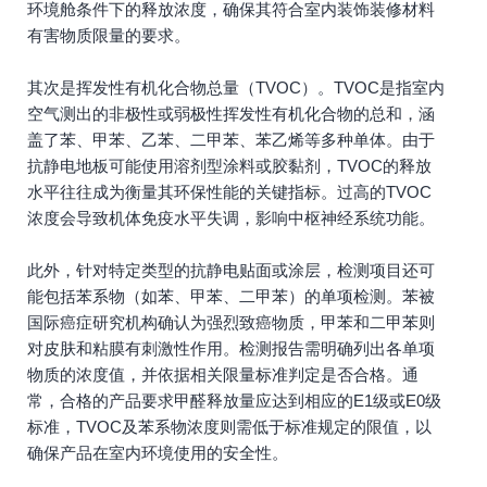
环境舱条件下的释放浓度，确保其符合室内装饰装修材料
有害物质限量的要求。
其次是挥发性有机化合物总量（TVOC）。TVOC是指室内
空气测出的非极性或弱极性挥发性有机化合物的总和，涵
盖了苯、甲苯、乙苯、二甲苯、苯乙烯等多种单体。由于
抗静电地板可能使用溶剂型涂料或胶黏剂，TVOC的释放
水平往往成为衡量其环保性能的关键指标。过高的TVOC
浓度会导致机体免疫水平失调，影响中枢神经系统功能。
此外，针对特定类型的抗静电贴面或涂层，检测项目还可
能包括苯系物（如苯、甲苯、二甲苯）的单项检测。苯被
国际癌症研究机构确认为强烈致癌物质，甲苯和二甲苯则
对皮肤和粘膜有刺激性作用。检测报告需明确列出各单项
物质的浓度值，并依据相关限量标准判定是否合格。通
常，合格的产品要求甲醛释放量应达到相应的E1级或E0级
标准，TVOC及苯系物浓度则需低于标准规定的限值，以
确保产品在室内环境使用的安全性。