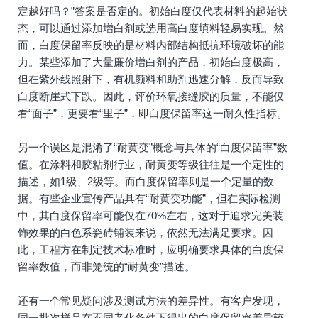
定越好吗？”答案是否定的。初始白度仅代表材料的起始状
态，可以通过添加增白剂或选用高白度填料轻易实现。然
而，白度保留率反映的是材料内部结构抵抗环境破坏的能
力。某些添加了大量廉价增白剂的产品，初始白度极高，
但在紫外线照射下，有机颜料和助剂迅速分解，反而导致
白度断崖式下跌。因此，评价环氧接缝胶的质量，不能仅
看“面子”，更要看“里子”，即白度保留率这一耐久性指标。
另一个误区是混淆了“耐黄变”概念与具体的“白度保留率”数
值。在涂料和胶粘剂行业，耐黄变等级往往是一个定性的
描述，如1级、2级等。而白度保留率则是一个定量的数
据。有些企业宣传产品具有“耐黄变功能”，但在实际检测
中，其白度保留率可能仅在70%左右，这对于追求完美装
饰效果的白色系瓷砖铺装来说，依然无法满足要求。因
此，工程方在制定技术标准时，应明确要求具体的白度保
留率数值，而非笼统的“耐黄变”描述。
还有一个常见疑问涉及测试方法的差异性。有客户发现，
同一批次样品在不同老化条件下得出的白度保留率差异较