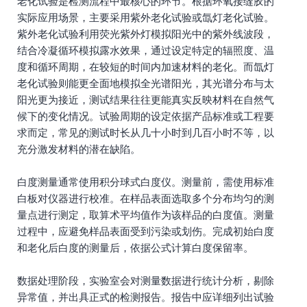
老化试验是检测流程中最核心的环节。根据环氧接缝胶的
实际应用场景，主要采用紫外老化试验或氙灯老化试验。
紫外老化试验利用荧光紫外灯模拟阳光中的紫外线波段，
结合冷凝循环模拟露水效果，通过设定特定的辐照度、温
度和循环周期，在较短的时间内加速材料的老化。而氙灯
老化试验则能更全面地模拟全光谱阳光，其光谱分布与太
阳光更为接近，测试结果往往更能真实反映材料在自然气
候下的变化情况。试验周期的设定依据产品标准或工程要
求而定，常见的测试时长从几十小时到几百小时不等，以
充分激发材料的潜在缺陷。
白度测量通常使用积分球式白度仪。测量前，需使用标准
白板对仪器进行校准。在样品表面选取多个分布均匀的测
量点进行测定，取算术平均值作为该样品的白度值。测量
过程中，应避免样品表面受到污染或划伤。完成初始白度
和老化后白度的测量后，依据公式计算白度保留率。
数据处理阶段，实验室会对测量数据进行统计分析，剔除
异常值，并出具正式的检测报告。报告中应详细列出试验