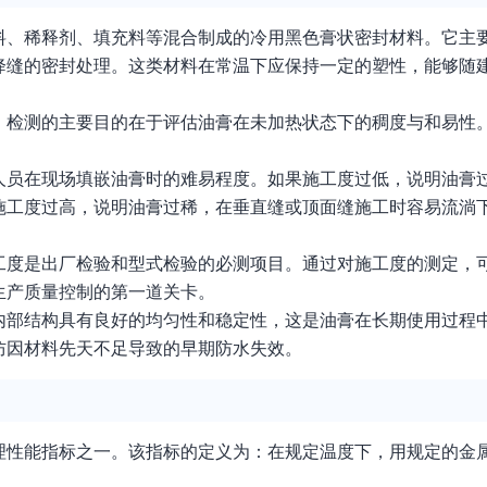
料、稀释剂、填充料等混合制成的冷用黑色膏状密封材料。它主
降缝的密封处理。这类材料在常温下应保持一定的塑性，能够随
。检测的主要目的在于评估油膏在未加热状态下的稠度与和易性
人员在现场填嵌油膏时的难易程度。如果施工度过低，说明油膏
施工度过高，说明油膏过稀，在垂直缝或顶面缝施工时容易流淌
工度是出厂检验和型式检验的必测项目。通过对施工度的测定，
生产质量控制的第一道关卡。
内部结构具有良好的均匀性和稳定性，这是油膏在长期使用过程
防因材料先天不足导致的早期防水失效。
理性能指标之一。该指标的定义为：在规定温度下，用规定的金