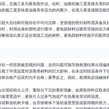
极高，且施工多为垂直面作业。此时，油膏的施工度直接关系到
格的施工度意味着油膏具有适当的内聚力，在填入垂直缝隙后能
压较大且结构可能存在不均匀沉降，变形缝的密封材料需具备良
形时，利用自身的塑性进行缓冲，避免因材料过硬而导致的应力
能够筛选出真正适合现场工况的材料，避免因材料性能不匹配而
存在一些容易被忽视的问题，这些问题可能导致检测结果出现偏
忽视了环境温度对沥青类材料的巨大影响，在未达到恒温条件下
致将合格产品误判为不合格；夏季反之。因此，检测前必须确保
。
会出现轻组分上浮、重组分下沉的离析现象。如果取样时仅取表
和速度需适中，避免引入过多气泡或产生热量改变试样温度。
抖或释放机构卡顿，会导致锥体下落初速度受阻或获得额外推力