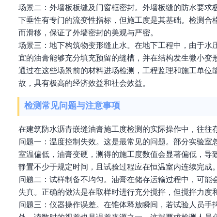
场景二：外墙板板缝及门窗框密封。外墙板缝的防水要求
下垂性有专门的流变性指标，但施工度是其基础。检测合
而滑移，保证了外墙密封的美观与严密。
场景三：地下构筑物变形缝止水。在地下工程中，由于水
宜的油膏能够充分填充预留的缝槽，并在结构发生微小变
通过在这些场景前的材料进场检测，工程监理和施工单位
故，具有极高的经济效益和社会效益。
检测常见问题与注意事项
在建筑防水沥青嵌缝油膏施工度检测的实际操作中，往往
问题一：温度控制失效。这是最常见的问题。部分实验室
室温偏低，油膏变硬，测得的施工度数值会显著偏低，导
静置不少于规定时间，且试验过程应在恒温室内连续完成
问题二：试样制备不均匀。油膏在储存运输过程中，可能
失真。正确的做法是在取样时进行充分搅拌，但搅拌力度
问题三：仪器操作误差。在锥体释放瞬间，若试验人员手