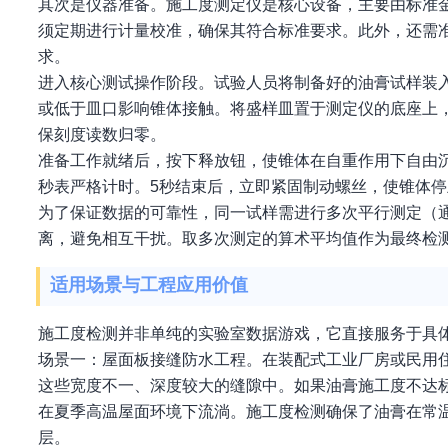
其次是仪器准备。施工度测定仪是核心设备，主要由标准
须定期进行计量校准，确保其符合标准要求。此外，还需
求。
进入核心测试操作阶段。试验人员将制备好的油膏试样装
或低于皿口影响锥体接触。将盛样皿置于测定仪的底座上
保刻度读数归零。
准备工作就绪后，按下释放钮，使锥体在自重作用下自由
秒表严格计时。5秒结束后，立即紧固制动螺丝，使锥体
为了保证数据的可靠性，同一试样需进行多次平行测定（
离，避免相互干扰。取多次测定的算术平均值作为最终检
适用场景与工程应用价值
施工度检测并非单纯的实验室数据游戏，它直接服务于具
场景一：屋面板接缝防水工程。在装配式工业厂房或民用
这些宽度不一、深度较大的缝隙中。如果油膏施工度不达
在夏季高温屋面环境下流淌。施工度检测确保了油膏在常
层。