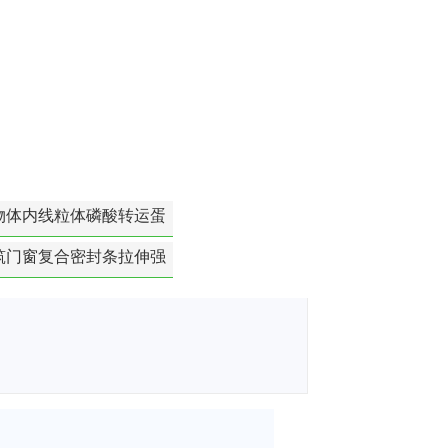
物体内线粒体磷酸转运蛋
白活性检测
筑门窗复合密封条拉伸强
度-硬质塑料材料检测