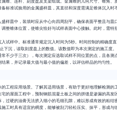
金属锥、连杆、刻度盘及支架组成。金属锥的几何尺寸、锥角、
准备标准试验用的金属盛样皿，其直径和深度需满足锥体沉入时
入盛样皿中，装填时应从中心向四周刮平，确保表面平整且与皿
，调整锥体位置，使锥尖恰好与试样表面中心接触。此时，需特
沉入试样中。标准通常规定沉入时间为5秒。时间控制的精确度
停止下沉，读取刻度盘上的数值。该数值即为本次测定的施工度。
通常不少于三次），每次测定应选取试样不同位置的点，且各测
测结果，并记录最大值与最小值的偏差，以评估样品的均匀性。
体的工程应用场景。了解其适用场景，有助于更好地理解检测的
住宅的屋面工程中，预制钢筋混凝土板之间的拼缝是渗漏的高发
标，过硬的油膏无法挤入细小的毛细孔隙，难以形成有效的粘结
温施工时具有适宜的稠度，能够被刮刀轻松压实、抹平，形成与