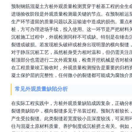
预制钢筋混凝土方桩外观质量检测贯穿于桩基工程的全生
进场验收阶段是外观质量检测最关键的节点。在预制桩运
生产环节遗留的质量问题以及运输途中造成的损伤。重点
桩，方可办理进场手续，投入使用。这一环节是严把材料
沉桩施工过程中，外观检测同样不可或缺。特别是在锤击
裂缝或破损。若发现桩头破碎或桩身出现明显的横向裂缝
对于静压沉桩工艺，虽然桩身受力相对温和，但仍需关注
桩顶部分也需进行二次外观复核，检查开挖机械是否对桩
在工程质量竣工验收时，外观质量检测报告是重要的归档
凝土保护层的完整性，任何微小的裂缝都可能成为腐蚀介
常见外观质量缺陷分析
在实际工程实践中，方桩外观质量缺陷成因复杂，正确分
裂缝类缺陷中，横向裂缝多见于吊装过程。预制方桩较长
产生受拉裂缝。此类裂缝若宽度较小且深度较浅，可采用
往与混凝土原材料质量、养护制度或沉桩挤土有关。例如