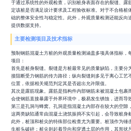
于通过系统性的外观检查，识别桩身表面存在的裂缝、露
定该桩是否满足设计要求及工程验收标准。对于不合格桩
础的整体安全性与稳定性。此外，外观质量检测还能反向
提供数据支持。
主要检测项目及技术指标
预制钢筋混凝土方桩的外观质量检测涵盖多项具体指标，
项目：
首先是桩身裂缝。裂缝是方桩最常见的质量缺陷，主要分
接阻断受力钢筋的传力路径；纵向裂缝则多见于离心工艺
位置，依据相关规范判定其是否超出允许限值。
其次是露筋现象。露筋是指构件内部钢筋未被混凝土包裹
会使钢筋直接暴露于外界环境中，极易发生锈蚀，进而导
第三是孔洞与蜂窝。孔洞是指混凝土内部存在较大的空隙
这两类缺陷通常由混凝土浇筑振捣不实引起，会导致桩身
此外，桩顶和桩尖的特殊部位检查尤为重要。桩顶作为锤
生桩头破碎；桩尖则起着导向和穿透土层的作用，其形状