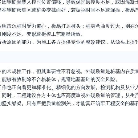
多因钢筋骨架入模时位置偏移，导致保护层厚度不足，或因混凝
是在钢筋密集区或桩尖变截面处，若振捣时间不足或漏振，极易
。
致锤击沉桩时受力偏心，极易打坏桩头；桩身弯曲度过大，则在
具刚度不足、变形或拆模工艺粗糙所致。
分析原因的能力，为施工各方提供专业的整改建议，从源头上提
的常规性工作，但其重要性不容忽视。外观质量是桩基内在质量
，能够有效剔除不合格桩体，规避地基基础的安全风险。
工作也正向着更加标准化、精细化的方向发展。检测机构及从业
。同时，工程建设各方主体也应高度重视外观质量的管理，从生
的坚实脊梁。只有严把质量检测关，才能真正筑牢工程安全的基