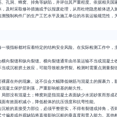
筋、孔洞、蜂窝、掉角等缺陷，并评估其严重程度。依据相关国
体，及时采取修补措施或予以报废处理，从而杜绝隐患桩体进入
追溯预制构件厂的生产工艺水平及施工单位的吊装运输规范性，
每一项指标都对应着特定的结构安全风险。在实际检测工作中，
为横向裂缝和纵向裂缝。横向裂缝通常由吊装运输不当或混凝土
不当或沉桩挤土效应，可能导致桩身劈裂。检测时需重点测量裂
而裸露在外的现象。这不仅会大幅降低钢筋与混凝土的握裹力，
致混凝土保护层剥落，严重影响桩基的耐久性。
，局部没有混凝土；蜂窝则是指混凝土表面缺少水泥砂浆而形成
截面有效面积减小，降低桩体的抗压强度和抗弯性能。
击沉桩的直接受力部位，必须平整密实，不得有裂缝或掉角，否
尺寸偏差或外观缺陷将直接影响沉桩的垂直度和贯入能力。其他