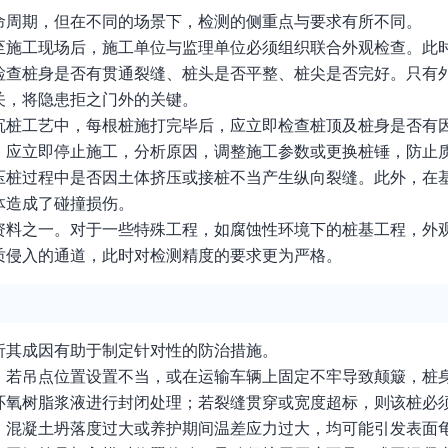
命周期，但在不同的场景下，检测的侧重点与要求有所不同。
至施工现场后，施工单位与监理单位必须组织联合外观检查。此
检查桩身是否有贯通裂缝、桩头是否平整、桩尖是否完好。只有
关，将隐患拒之门外的关键。
沉桩工艺中，每根桩施打完毕后，应立即检查桩顶及桩身是否有
，应立即停止施工，分析原因，调整施工参数或更换桩锤，防止
压桩过程中是否因土体挤压或接桩不当产生纵向裂缝。此外，在
体造成了碰撞损伤。
资料之一。对于一些特殊工程，如腐蚀性环境下的桩基工程，外
质侵入的通道，此时对检测精度的要求更为严格。
析其成因有助于制定针对性的防治措施。
，若吊点位置设置不当，或在运输车辆上固定不牢导致颠簸，桩
环氧树脂浆液进行封闭处理；若裂缝贯穿或宽度超标，则该桩必
，混凝土坍落度过大或养护期间温差应力过大，均可能引发表面