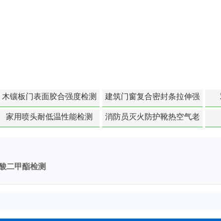
木镶板门表面胶合强度检测
建筑门窗复合密封条拉伸强
度-硬质塑料材料检测
家用喷头耐低温性能检测
消防员灭火防护靴热空气老
化扯断强度降低检测
酸二甲酯检测