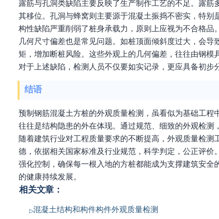
露筋与孔洞类缺陷主要反映了生产制作工艺的不足。露筋
其移位。孔洞与蜂窝则主要源于混凝土振捣不密实，特别
构性缺陷严重削弱了桩身承载力，原则上应视为不合格品
几何尺寸偏差也是常见问题。如桩顶面倾斜度过大，会导
矩，增加断桩风险。这些外观上的几何偏差，往往由钢模
对于上述缺陷，检测人员不仅要如实记录，更应具备初步
结语
预制钢筋混凝土方桩的外观质量检测，虽看似为基础工程中
往往是结构隐患的外在体现。通过规范、细致的外观检测
随着建筑行业对工程质量要求的不断提高，外观质量检测
德，依据相关国家标准及行业规范，科学判定，公正评价
强化控制，确保每一根入地的方桩都能成为支撑建筑安全
的健康持续发展。
相关文章：
混凝土结构和构件构件外观质量检测