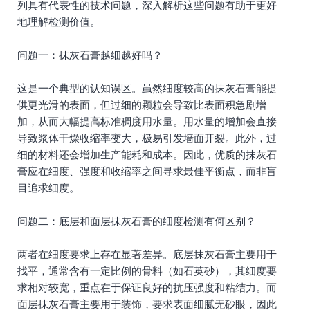
列具有代表性的技术问题，深入解析这些问题有助于更好
地理解检测价值。
问题一：抹灰石膏越细越好吗？
这是一个典型的认知误区。虽然细度较高的抹灰石膏能提
供更光滑的表面，但过细的颗粒会导致比表面积急剧增
加，从而大幅提高标准稠度用水量。用水量的增加会直接
导致浆体干燥收缩率变大，极易引发墙面开裂。此外，过
细的材料还会增加生产能耗和成本。因此，优质的抹灰石
膏应在细度、强度和收缩率之间寻求最佳平衡点，而非盲
目追求细度。
问题二：底层和面层抹灰石膏的细度检测有何区别？
两者在细度要求上存在显著差异。底层抹灰石膏主要用于
找平，通常含有一定比例的骨料（如石英砂），其细度要
求相对较宽，重点在于保证良好的抗压强度和粘结力。而
面层抹灰石膏主要用于装饰，要求表面细腻无砂眼，因此