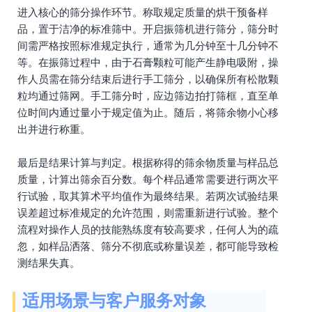
进入核心的筛分操作环节。称取规定质量的烘干预备样
品，置于洁净的标准筛中。开启振筛机进行筛分，筛分时
间需严格按照标准规定执行，通常为几分钟至十几分钟不
等。在振筛过程中，由于石膏颗粒可能产生静电吸附，操
作人员需在筛分结束后进行手工筛分，以确保所有松散颗
粒均通过筛网。手工筛分时，应边筛边拍打筛框，直至单
位时间内通过量小于规定值为止。随后，将筛余物小心移
出并进行称重。
最后是结果计算与判定。根据称得的筛余物质量与样品总
质量，计算出筛余百分数。每个样品通常需要进行两次平
行试验，取其算术平均值作为最终结果。若两次试验结果
误差超过标准规定的允许范围，则需重新进行试验。整个
流程对操作人员的技能熟练度有较高要求，任何人为的疏
忽，如样品洒落、筛分不彻底或称量误差，都可能导致检
测结果失真。
适用场景与客户服务对象