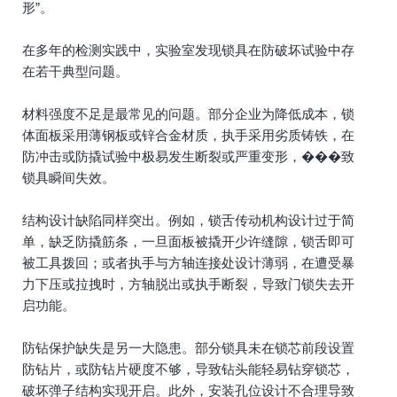
形”。
在多年的检测实践中，实验室发现锁具在防破坏试验中存
在若干典型问题。
材料强度不足是最常见的问题。部分企业为降低成本，锁
体面板采用薄钢板或锌合金材质，执手采用劣质铸铁，在
防冲击或防撬试验中极易发生断裂或严重变形，���致
锁具瞬间失效。
结构设计缺陷同样突出。例如，锁舌传动机构设计过于简
单，缺乏防撬筋条，一旦面板被撬开少许缝隙，锁舌即可
被工具拨回；或者执手与方轴连接处设计薄弱，在遭受暴
力下压或拉拽时，方轴脱出或执手断裂，导致门锁失去开
启功能。
防钻保护缺失是另一大隐患。部分锁具未在锁芯前段设置
防钻片，或防钻片硬度不够，导致钻头能轻易钻穿锁芯，
破坏弹子结构实现开启。此外，安装孔位设计不合理导致