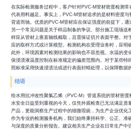
在实际检测服务过程中，客户针对PVC-M管材密度检测
代表用料越足。事实上，PVC-M管材追求的是材料密度与
背道而驰。优质的PVC-M管材应在保证强度的前提下，
另一个常见问题是关于样品制备的争议。部分施工现场送
样应从管材上垂直轴线截取，且需保证切片表面平整。对
应的取样方式或计算模型。检测机构在受理业务时，应明
此外，环境因素对检测结果的影响也不容忽视。水温的变
保浸渍液温度控制在标准规定的偏差范围内。对于某些特殊
照标准采用快速浸渍法或进行表面封蜡处理，以保障数据
结语
给水用抗冲改性聚氯乙烯（PVC-M）管道系统的管材密
水安全日益受到重视的今天，仅凭外观检查已无法满足质
产品，更能洞察生产过程中的细微瑕疵，为生产企业优化
作为专业的检测服务机构，我们始终秉持科学、公正、准
与深度的质量分析报告。建议相关生产企业在日常生产中