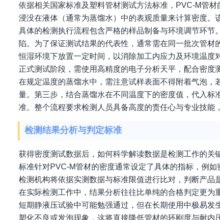
依据相关国家标准及塑料管材测试方法标准，PVC-M管
浸没在液体（通常为蒸馏水）中的表观质量来计算密度。
具体的检测执行流程包含严格的样品制备与环境调节环节
陷。为了保证测试结果的代表性，通常需在同一批次管材
恒湿环境下放置一定时间，以消除加工内应力及环境温度
正式测试阶段，需使用高精度的电子分析天平，配合密度测
在规定温度的蒸馏水中，需注意试样表面不得附着气泡，
量。第三步，结合蒸馏水在不同温度下的密度值，代入标
准。整个流程要求检测人员具备高度的责任心与专业技能
检测结果分析与判定标准
获得密度测试数据后，如何科学解读数据是检测工作的关键
标准针对PVC-M管材的密度通常设定了具体的指标，例如密度一
检测机构将依据实测数据与标准限值进行比对，判断产品
在实际检测工作中，结果分析往往比单纯的合格判定更为
短期静液压试验中可能勉强通过，但在长期使用中极易发
塑化不良或发泡现象，这将直接降低管材的环刚度与耐内