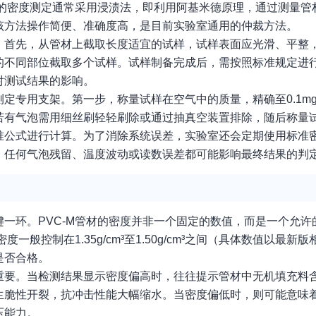
材的密度测定通常采用浸渍法，即利用阿基米德原理，通过测量管
该方法操作简便、准确度高，是目前实验室通用的仲裁方法。
。首先，从管材上截取长度适宜的试样，试样表面应光滑、平整
的不同部位截取多个试样。试样制备完成后，需按照标准规定进
对测试结果的影响。
定专用支架。第一步，称量试样在空气中的质量，精确至0.1m
若有气泡需用细丝刷轻轻刷除或通过抽真空装置排除，随后称量
准公式进行计算。为了消除系统误差，实验室还会定期使用标准
，任何气泡残留、温度波动或读数误差都可能影响最终结果的判
一环。PVC-M管材的密度并非一个固定的数值，而是一个允许
般控制在1.35g/cm³至1.50g/cm³之间（具体数值以最
是否合格。
重要。当检测结果显示密度偏高时，往往提示管材中无机填充料
生脆性开裂，抗冲击性能大幅缩水。当密度偏低时，则可能意味
压能力。