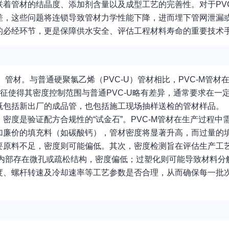
着管材的结晶度、添加剂含量以及成型工艺的完善性。对于PVC
差，这些问题将连锁导致管材力学性能下降，进而埋下管网泄漏
的必经环节，更是保障供水安全、评估工程材料寿命的重要技术
）管材。与普通硬聚氯乙烯（PVC-U）管材相比，PVC-M管材
特征使得其密度控制范围与普通PVC-U略有差异，通常要求在一
既包括新出厂的成品管，也包括施工现场抽样送检的管材样品。
密度是验证配方合规性的“试金石”。PVC-M管材在生产过程中
加廉价的填充料（如碳酸钙），管材密度将显著升高，而过量的
要原料不足，密度则可能偏低。其次，密度检测旨在评估生产工
料内部存在微孔或疏松结构，密度偏低；过塑化则可能导致材料分
度、螺杆转速及冷却速率等工艺参数是否合理，从而确保每一批