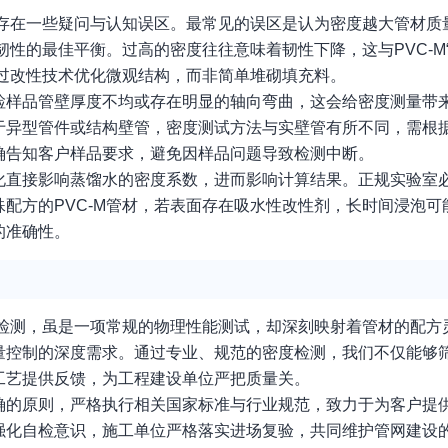
常存在一些疑问与认知误区。最常见的误区是认为密度越大管材质
韧性的最佳平衡。过高的密度往往意味着韧性下降，这与PVC-M
通过改性技术优化微观结构，而非简单堆砌填充料。
检样品管壁厚度不均或存在明显的轴向弯曲，这会给密度测量带
于异型管件或结构壁管，密度测试方法与实壁管有所不同，需根
确告知客户样品要求，避免因样品问题导致检测中断。
化直接影响蒸馏水的密度系数，进而影响计算结果。正规实验室
配方的PVC-M管材，若表面存在吸水性改性剂，长时间浸泡可
的准确性。
度检测，虽是一项常规的物理性能测试，却深刻映射着管材的配方
量控制的深度需求。通过专业、规范的密度检测，我们不仅能够
工艺提供反馈，为工程建设单位严把质量关。
确的原则，严格执行相关国家标准与行业规范，致力于为客户提
强化自检意识，施工单位严格落实进场复验，共同维护管网建设