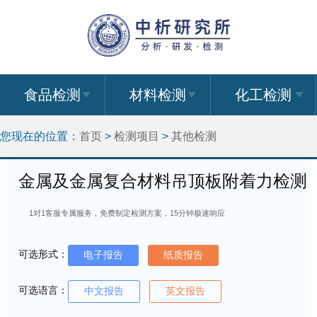
食品检测
材料检测
化工检测
您现在的位置：
首页
>
检测项目
>
其他检测
金属及金属复合材料吊顶板附着力检测
1对1客服专属服务，免费制定检测方案，15分钟极速响应
可选形式：
电子报告
纸质报告
可选语言：
中文报告
英文报告