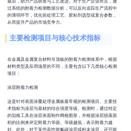
最后，助力产品研发与工艺改进。对于生产企业而言，通
过系统的附着力检测数据分析，可以反向追踪生产流程中
的薄弱环节，优化前处理工艺、胶粘剂选型或复合参数，
从而提升产品的市场竞争力。
主要检测项目与核心技术指标
在金属及金属复合材料吊顶板的附着力检测体系中，根据
材料类型及应用场景的不同，主要包含以下几类核心检测
项目：
涂层附着力检测
这是针对表面涂覆处理金属板最常规的检测项目。主要技
术指标为涂层与基材的结合强度等级。检测时，通过特定
的划格工具在涂层表面制作网格图形，并根据涂层脱落面
积的比例来评定附着力等级。等级越低，表示附着力越
好。此外，对于某些高性能氟碳涂层或粉末涂层，还可能