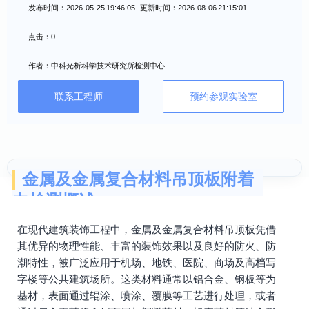
发布时间：2026-05-25 19:46:05 更新时间：2026-08-06 21:15:01
点击：0
作者：中科光析科学技术研究所检测中心
联系工程师
预约参观实验室
金属及金属复合材料吊顶板附着
力检测概述
在现代建筑装饰工程中，金属及金属复合材料吊顶板凭借
其优异的物理性能、丰富的装饰效果以及良好的防火、防
潮特性，被广泛应用于机场、地铁、医院、商场及高档写
字楼等公共建筑场所。这类材料通常以铝合金、钢板等为
基材，表面通过辊涂、喷涂、覆膜等工艺进行处理，或者