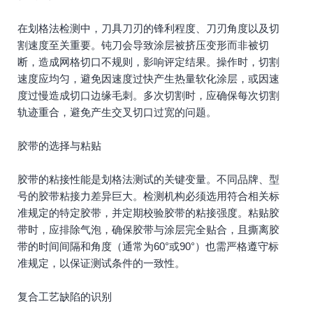
在划格法检测中，刀具刀刃的锋利程度、刀刃角度以及切
割速度至关重要。钝刀会导致涂层被挤压变形而非被切
断，造成网格切口不规则，影响评定结果。操作时，切割
速度应均匀，避免因速度过快产生热量软化涂层，或因速
度过慢造成切口边缘毛刺。多次切割时，应确保每次切割
轨迹重合，避免产生交叉切口过宽的问题。
胶带的选择与粘贴
胶带的粘接性能是划格法测试的关键变量。不同品牌、型
号的胶带粘接力差异巨大。检测机构必须选用符合相关标
准规定的特定胶带，并定期校验胶带的粘接强度。粘贴胶
带时，应排除气泡，确保胶带与涂层完全贴合，且撕离胶
带的时间间隔和角度（通常为60°或90°）也需严格遵守标
准规定，以保证测试条件的一致性。
复合工艺缺陷的识别