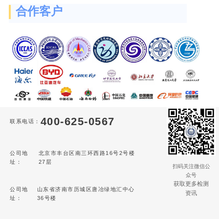
合作客户
400-625-0567
联系电话：
公司地
北京市丰台区南三环西路16号2号楼
址：
27层
扫码关注微信公
众号
获取更多检测
公司地
山东省济南市历城区唐冶绿地汇中心
资讯
址：
36号楼