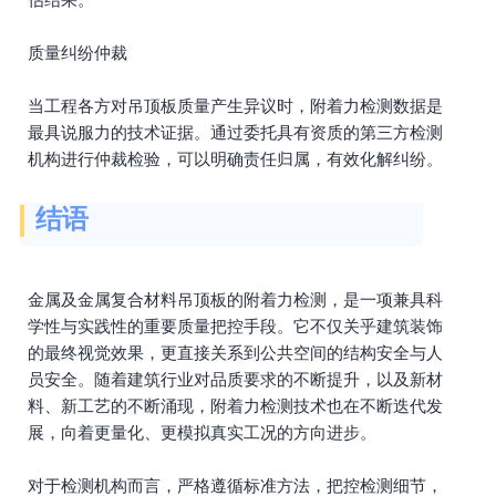
质量纠纷仲裁
当工程各方对吊顶板质量产生异议时，附着力检测数据是
最具说服力的技术证据。通过委托具有资质的第三方检测
机构进行仲裁检验，可以明确责任归属，有效化解纠纷。
结语
金属及金属复合材料吊顶板的附着力检测，是一项兼具科
学性与实践性的重要质量把控手段。它不仅关乎建筑装饰
的最终视觉效果，更直接关系到公共空间的结构安全与人
员安全。随着建筑行业对品质要求的不断提升，以及新材
料、新工艺的不断涌现，附着力检测技术也在不断迭代发
展，向着更量化、更模拟真实工况的方向进步。
对于检测机构而言，严格遵循标准方法，把控检测细节，