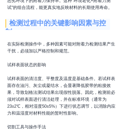
恶劣环境下的附着力保持率。这种“环境老化+附着力测
试”的组合流程，能更真实地反映材料的长期使用寿命。
检测过程中的关键影响因素与控
制
在实际检测操作中，多种因素可能对附着力检测结果产生
干扰，必须加以严格控制和规范。
试样表面状态的影响
试样表面的清洁度、平整度及温度是基础条件。若试样表
面存在油污、灰尘或凝结水，会显著降低胶带的粘接效
果，导致划格法测试结果出现假性脱落。因此，检测前必
须对试样表面进行清洁处理，并在标准环境（通常为
23±2℃，相对湿度50±5%）下进行状态调节，以消除内应
力和温湿度对材料性能的暂时性影响。
切割工具与操作手法