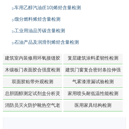
车用乙醇汽油(E10)烯烃含量检测
馏分燃料烯烃含量检测
工业用油品芳碳含量检测
石油产品及润滑剂烯烃含量检测
建筑室内装修用环氧接缝胶
复层建筑涂料柔韧性检测
苯含量检测
木镶板门表面胶合强度检测
建筑门窗复合密封条拉伸强
度-硬质塑料材料检测
双面胶粘带外观检测
气雾漆泄漏试验检测
总胆固醇测定试剂盒分析灵
家用喷头耐低温性能检测
敏度检测
消防员灭火防护靴热空气老
医用家具结构检测
化扯断强度降低检测