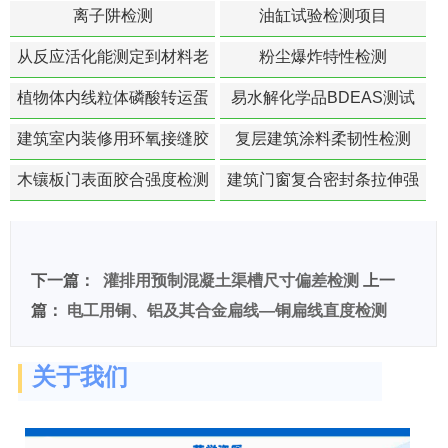
离子阱检测
油缸试验检测项目
从反应活化能测定到材料老
粉尘爆炸特性检测
化寿命预测的经典模型
植物体内线粒体磷酸转运蛋
易水解化学品BDEAS测试
白活性检测
建筑室内装修用环氧接缝胶
复层建筑涂料柔韧性检测
苯含量检测
木镶板门表面胶合强度检测
建筑门窗复合密封条拉伸强
度-硬质塑料材料检测
下一篇：
灌排用预制混凝土渠槽尺寸偏差检测
上一
篇：
电工用铜、铝及其合金扁线—铜扁线直度检测
关于我们