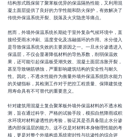
结构形式既保留了聚苯板优异的保温隔热性能，又利用混
凝土面层提供了良好的力学性能和防火保护，有效解决了
传统外保温系统开裂、脱落及火灾隐患等痛点。
然而，外墙外保温系统长期处于室外复杂气候环境中，直
接经受雨水冲刷、温度变化及冻融循环的作用。水分侵入
是导致保温系统失效的主要原因之一。一旦水分渗透进入
保温层，不仅会显著降低材料的导热系数，削弱保温效
果，还可能引起保温板受潮失效、混凝土面层冻胀开裂，
甚至导致钢筋锈蚀，严重影响建筑结构的安全性与耐久
性。因此，不透水性能作为衡量外墙外保温系统防水能力
的关键指标，其检测工作对于把控工程质量、保障建筑使
用寿命具有不可替代的重要意义。
针对建筑用混凝土复合聚苯板外墙外保温材料的不透水检
测，旨在通过科学、严格的试验手段，模拟自然降雨或积
水环境对材料渗透性的考验，验证其是否具备阻止水分渗
透内部保温层的能力。这不仅是对材料本身物理性能的考
核，更是对整个外墙构造系统密封性与抗渗性的综合评