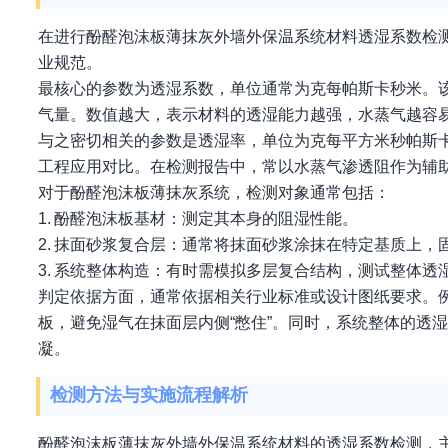
在进行酚醛泡沫板薄抹灰外墙外保温系统材料透湿系数检
业规范。
最核心的参数为透湿系数，单位通常为克每帕斯卡秒米。
气量。数值越大，表示材料的透湿能力越强，水蒸气越容
与之密切相关的参数是透湿率，单位为克每平方米秒帕斯
工程应用对比。在检测报告中，常以水蒸气渗透阻作为辅
对于酚醛泡沫板薄抹灰系统，检测对象通常包括：
1. 酚醛泡沫板基材：测定其本身的阻湿性能。
2. 抹面砂浆复合层：通常将抹面砂浆涂抹在特定基质上
3. 系统整体构造：有时需模拟多层复合结构，测试整体透
判定依据方面，通常依据相关行业标准或设计图纸要求。
板，避免湿气在抹面层内侧“憋住”。同时，系统整体的透
凝。
检测方法与实施流程解析
酚醛泡沫板薄抹灰外墙外保温系统材料的透湿系数检测，主