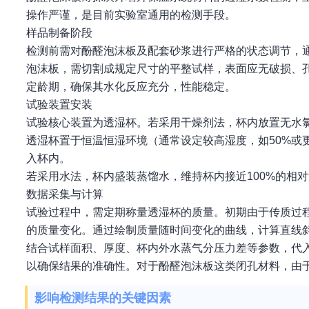
操作严谨，是目前实验室通用的检测手段。
样品制备阶段
检测前需对酚醛泡沫板及配套砂浆进行严格的状态调节，通常
泡沫板，需切割成规定尺寸的平整试样，表面应无破损、
定龄期，确保其水化反应充分，性能稳定。
试验装置安装
试验核心装置为透湿杯。若采用干燥剂法，杯内放置无水
透湿杯置于恒温恒湿环境（通常设定较高湿度，如50%或
入杯内。
若采用水法，杯内盛装蒸馏水，维持杯内接近100%的相
数据采集与计算
试验过程中，需定期称量透湿杯的质量。初期由于传质过
的质量变化。通过绘制质量随时间变化的曲线，计算直线
结合试样面积、厚度、杯内外水蒸气分压力差等参数，代
以确保结果的准确性。对于酚醛泡沫板这类闭孔材料，由
影响检测结果的关键因素