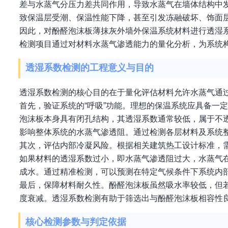
差与水蒸气分压力差共同作用，导致水蒸气在墙体结构中
致保温层受潮、保温性能下降，甚至引发冻融破坏、饰面
因此，对酚醛泡沫板薄抹灰外墙外保温系统材料进行透湿
检测项目通过对材料水蒸气渗透能力的量化分析，为系统
透湿系数检测的工程意义与目的
透湿系数检测的核心目的在于量化评估材料允许水蒸气通
首先，验证系统的“呼吸”功能。理想的保温系统应具备一
泡沫板本身具有闭孔结构，其透湿系数通常较低，属于不
影响整体系统的水蒸气渗透阻。通过检测各层材料及系统整
其次，评估内部冷凝风险。根据相关建筑热工设计标准，
如果材料的透湿系数过小，即水蒸气渗透阻过大，水蒸气
成水。通过精准检测，可以预测在特定气候条件下系统内
最后，保障材料耐久性。酚醛泡沫板虽然吸水率较低，但
度衰减。透湿系数检测有助于筛选出与酚醛泡沫板相容性
核心检测参数与判定依据