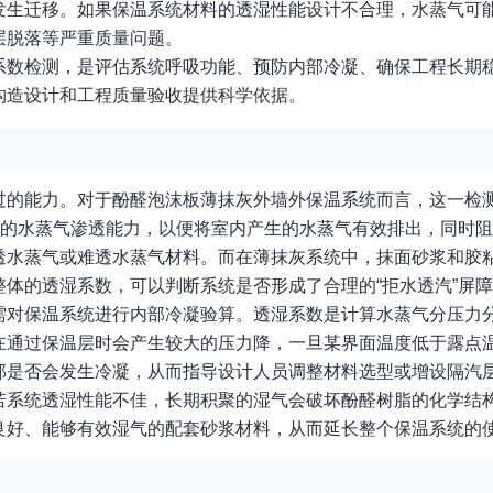
发生迁移。如果保温系统材料的透湿性能设计不合理，水蒸气可
层脱落等严重质量问题。
系数检测，是评估系统呼吸功能、预防内部冷凝、确保工程长期
构造设计和工程质量验收提供科学依据。
过的能力。对于酚醛泡沫板薄抹灰外墙外保温系统而言，这一检
定的水蒸气渗透能力，以便将室内产生的水蒸气有效排出，同时
透水蒸气或难透水蒸气材料。而在薄抹灰系统中，抹面砂浆和胶
体的透湿系数，可以判断系统是否形成了合理的“拒水透汽”屏
需对保温系统进行内部冷凝验算。透湿系数是计算水蒸气分压力
在通过保温层时会产生较大的压力降，一旦某界面温度低于露点
部是否会发生冷凝，从而指导设计人员调整材料选型或增设隔汽
若系统透湿性能不佳，长期积聚的湿气会破坏酚醛树脂的化学结
良好、能够有效湿气的配套砂浆材料，从而延长整个保温系统的