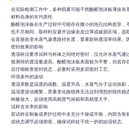
在实际检测工作中，多种因素可能干扰酚醛泡沫板薄抹灰
材料自身的非均质性
酚醛泡沫板在生产过程中可能存在微小的泡孔结构差异，
也不尽相同。取样时应避开边缘表皮过厚或破损区域，选
会直接改变水蒸气渗透路径长度，显著影响透湿率结果。
密封效果的影响
透湿杯法要求试样与杯体之间绝对密封，仅允许水蒸气通过
致测得的透湿量虚高。酚醛泡沫板表面较为平整，但若存
后仔细检查密封状态，必要时采用多层密封工艺。
环境条件的波动
透湿系数是温度的函数。温度升高，水蒸气分子运动加剧
温湿度波动频繁，质量变化曲线将无法达到理想的线性稳
响被放大，必须使用高精度气候箱和高精度天平。
试样含水率的影响
若试样在制备或养护过程中未充分干燥或平衡，内部含有
或状态调节必须彻底，确保试样处于统一的初始湿状态。