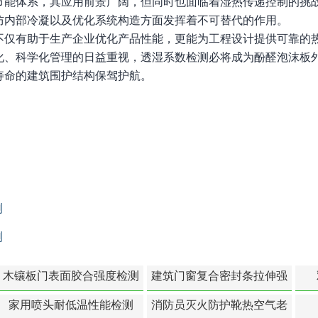
节能体系，其应用前景广阔，但同时也面临着湿热传递控制的挑
防内部冷凝以及优化系统构造方面发挥着不可替代的作用。
不仅有助于生产企业优化产品性能，更能为工程设计提供可靠的
化、科学化管理的日益重视，透湿系数检测必将成为酚醛泡沫板
寿命的建筑围护结构保驾护航。
测
测
木镶板门表面胶合强度检测
建筑门窗复合密封条拉伸强
度-硬质塑料材料检测
家用喷头耐低温性能检测
消防员灭火防护靴热空气老