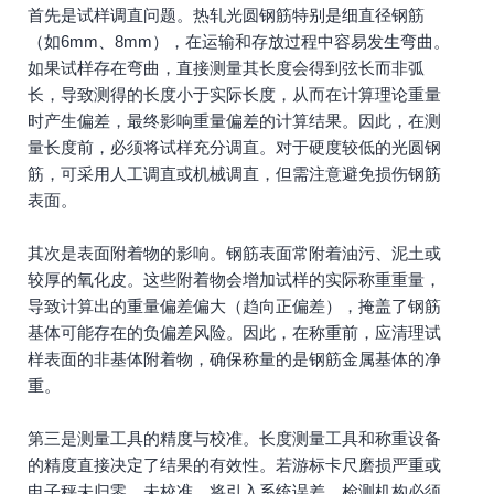
首先是试样调直问题。热轧光圆钢筋特别是细直径钢筋
（如6mm、8mm），在运输和存放过程中容易发生弯曲。
如果试样存在弯曲，直接测量其长度会得到弦长而非弧
长，导致测得的长度小于实际长度，从而在计算理论重量
时产生偏差，最终影响重量偏差的计算结果。因此，在测
量长度前，必须将试样充分调直。对于硬度较低的光圆钢
筋，可采用人工调直或机械调直，但需注意避免损伤钢筋
表面。
其次是表面附着物的影响。钢筋表面常附着油污、泥土或
较厚的氧化皮。这些附着物会增加试样的实际称重重量，
导致计算出的重量偏差偏大（趋向正偏差），掩盖了钢筋
基体可能存在的负偏差风险。因此，在称重前，应清理试
样表面的非基体附着物，确保称量的是钢筋金属基体的净
重。
第三是测量工具的精度与校准。长度测量工具和称重设备
的精度直接决定了结果的有效性。若游标卡尺磨损严重或
电子秤未归零、未校准，将引入系统误差。检测机构必须