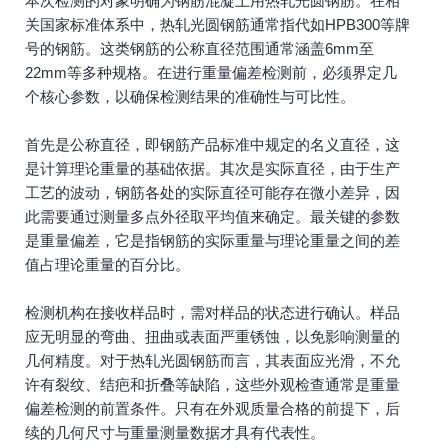
本次检测的对象明确为钢筋混凝土用热轧光圆钢筋。在相
关国家标准体系中，热轧光圆钢筋通常指代如HPB300等牌
号的钢筋。这类钢筋的公称直径范围通常涵盖6mm至
22mm等多种规格。在进行重量偏差检测前，必须界定几
个核心参数，以确保检测结果的准确性与可比性。
首先是公称直径，即钢筋产品标准中规定的名义直径，这
是计算理论重量的基础依据。其次是实际直径，由于生产
工艺的波动，钢筋各处的实际直径可能存在微小差异，因
此需要通过测量多点外径取平均值来确定。最关键的参数
是重量偏差，它是指钢筋的实际重量与理论重量之间的差
值占理论重量的百分比。
检测机构在接收样品时，需对样品的状态进行确认。样品
应无明显的弯曲、扭曲或表面严重锈蚀，以免影响测量的
几何精度。对于热轧光圆钢筋而言，其表面应光滑，不允
许有裂纹、结疤和折叠等缺陷，这些外观检查通常是重量
偏差检测的前置条件。只有在外观质量合格的前提下，后
续的几何尺寸与重量测量数据才具有代表性。