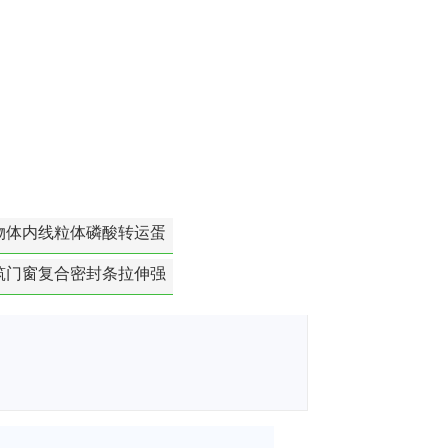
物体内线粒体磷酸转运蛋
白活性检测
筑门窗复合密封条拉伸强
度-硬质塑料材料检测