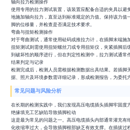
轴向拉力检测操作
使用专用的拉力测试装置，该装置应配备合适的夹具以避
地施加轴向拉力，直至达到标准规定的力值。保持该力值
脚的位移量，并检查是否满足技术要求。
弯曲与扭矩检测操作
对于弯曲测试，通常使用砝码或推拉力计，在插脚末端施
扭矩测试则需使用扭矩螺丝刀或专用扭矩仪，夹紧插脚后
到破坏性的顺序进行，但在判定性检测中，拉力测试通常
结果判定与记录
检测完成后，检测人员需根据检测数据出具结果。若插脚
据、照片及环境参数需详细记录，形成检测报告，为委托
常见问题与风险分析
在长期的检测实践中，我们发现高压电缆插头插脚牢固度
绝缘填充工艺缺陷导致插脚松动
这是最为常见的问题之一。高压电缆插头内部通常灌充有
化收缩率过大，会导致插脚根部缺乏有效支撑。在插拔过