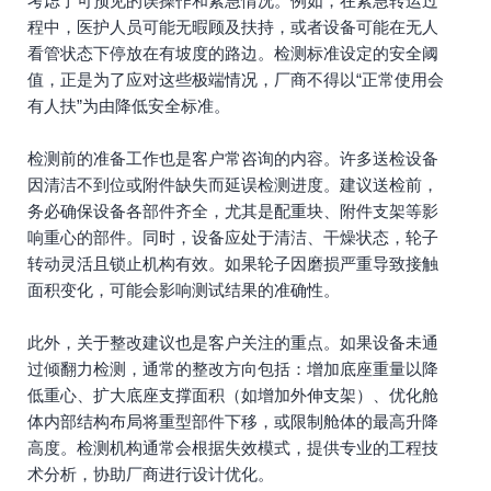
考虑了可预见的误操作和紧急情况。例如，在紧急转运过
程中，医护人员可能无暇顾及扶持，或者设备可能在无人
看管状态下停放在有坡度的路边。检测标准设定的安全阈
值，正是为了应对这些极端情况，厂商不得以“正常使用会
有人扶”为由降低安全标准。
检测前的准备工作也是客户常咨询的内容。许多送检设备
因清洁不到位或附件缺失而延误检测进度。建议送检前，
务必确保设备各部件齐全，尤其是配重块、附件支架等影
响重心的部件。同时，设备应处于清洁、干燥状态，轮子
转动灵活且锁止机构有效。如果轮子因磨损严重导致接触
面积变化，可能会影响测试结果的准确性。
此外，关于整改建议也是客户关注的重点。如果设备未通
过倾翻力检测，通常的整改方向包括：增加底座重量以降
低重心、扩大底座支撑面积（如增加外伸支架）、优化舱
体内部结构布局将重型部件下移，或限制舱体的最高升降
高度。检测机构通常会根据失效模式，提供专业的工程技
术分析，协助厂商进行设计优化。