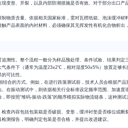
出现变形、开裂，以及内部防潮措施是否有效。对于部分出口产
限制物质含量。依据相关国家标准，需对瓦楞纸箱、泡沫缓冲材
接触产品表面的内衬材料，必须确保其无挥发性有机化合物析出
可追溯性。整个流程一般分为样品预处理、条件试验、结果判定
条件下（通常为温度23±2℃，相对湿度50±5%）放置足够
果的可比性。
试”相结合的方式。例如，在进行跌落测试前，技术人员会根据产
击。在振动测试中，则依据相关行业标准设定频率范围、加速度
，即按照“堆码-振动-跌落”的顺序模拟实际物流链条，这种测
。检查内容包括包装箱是否破损、变形，缓冲衬垫是否移位或断
具检测报告，明确判定包装是否合格，并提出改进建议。