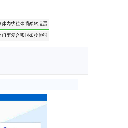
物体内线粒体磷酸转运蛋
白活性检测
筑门窗复合密封条拉伸强
度-硬质塑料材料检测