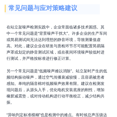
常见问题与应对策略建议
在站立架噪声检测实践中，企业常面临诸多技术困惑。其
中一个常见问题是“背景噪声干扰大”。许多企业的生产车间
或简易测试间无法达到理想的静音环境，导致测量值虚
高。对此，建议企业在研发与质检环节尽可能配置简易隔
声罩或划定的静音测试区域，或在夜间环境噪声较低时进
行测试，并严格按标准进行修正计算。
另一个常见问题是“低频噪声难以消除”。站立架时产生的低
频结构振动噪声，通过空气传播衰减较慢，且容易被患者
感知。单纯的隔音棉对低频噪声效果有限。建议在检测发
现问题后，从源头入手，优化电机安装底座的刚性，增加
橡胶减震垫，或对传动机构进行动平衡校正，减少结构共
振。
“异响判定标准模糊”也是检测中的难点。有时候总声压级达