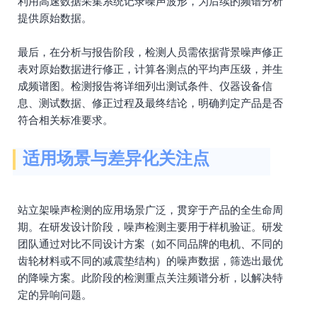
利用高速数据采集系统记录噪声波形，为后续的频谱分析
提供原始数据。
最后，在分析与报告阶段，检测人员需依据背景噪声修正
表对原始数据进行修正，计算各测点的平均声压级，并生
成频谱图。检测报告将详细列出测试条件、仪器设备信
息、测试数据、修正过程及最终结论，明确判定产品是否
符合相关标准要求。
适用场景与差异化关注点
站立架噪声检测的应用场景广泛，贯穿于产品的全生命周
期。在研发设计阶段，噪声检测主要用于样机验证。研发
团队通过对比不同设计方案（如不同品牌的电机、不同的
齿轮材料或不同的减震垫结构）的噪声数据，筛选出最优
的降噪方案。此阶段的检测重点关注频谱分析，以解决特
定的异响问题。