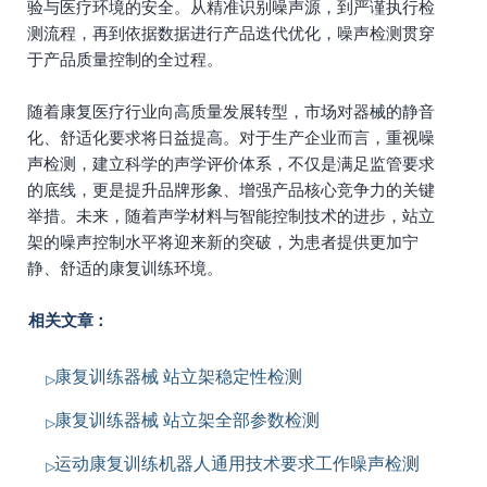
验与医疗环境的安全。从精准识别噪声源，到严谨执行检
测流程，再到依据数据进行产品迭代优化，噪声检测贯穿
于产品质量控制的全过程。
随着康复医疗行业向高质量发展转型，市场对器械的静音
化、舒适化要求将日益提高。对于生产企业而言，重视噪
声检测，建立科学的声学评价体系，不仅是满足监管要求
的底线，更是提升品牌形象、增强产品核心竞争力的关键
举措。未来，随着声学材料与智能控制技术的进步，站立
架的噪声控制水平将迎来新的突破，为患者提供更加宁
静、舒适的康复训练环境。
相关文章：
康复训练器械 站立架稳定性检测
康复训练器械 站立架全部参数检测
运动康复训练机器人通用技术要求工作噪声检测