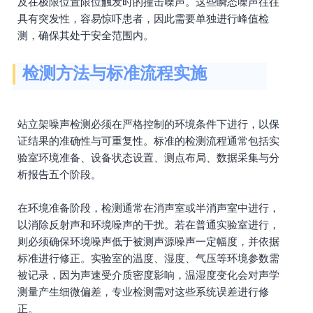
及在极限位置限位触发时的撞击噪声。这些瞬态噪声往往
具有突发性，容易惊吓患者，因此需要单独进行峰值检
测，确保其处于安全范围内。
检测方法与标准流程实施
站立架噪声检测必须在严格控制的环境条件下进行，以保
证结果的准确性与可重复性。标准的检测流程通常包括实
验室环境准备、设备状态设置、测点布局、数据采集与分
析报告五个阶段。
在环境准备阶段，检测通常在消声室或半消声室中进行，
以消除反射声和环境噪声的干扰。若在普通实验室进行，
则必须确保环境噪声低于被测声源噪声一定幅度，并依据
标准进行修正。实验室的温度、湿度、气压等环境参数需
被记录，因为声速受介质密度影响，温湿度变化会对声学
测量产生细微偏差，专业检测需对这些系统误差进行修
正。