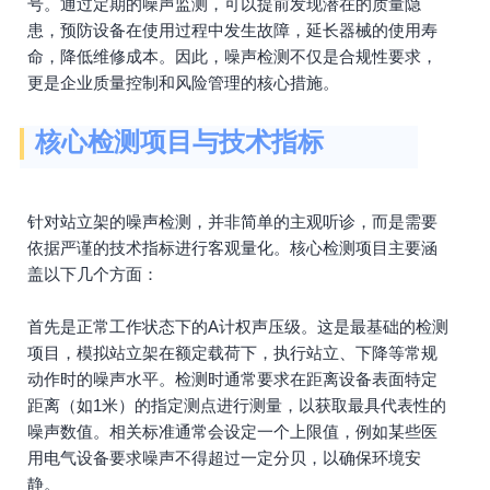
号。通过定期的噪声监测，可以提前发现潜在的质量隐
患，预防设备在使用过程中发生故障，延长器械的使用寿
命，降低维修成本。因此，噪声检测不仅是合规性要求，
更是企业质量控制和风险管理的核心措施。
核心检测项目与技术指标
针对站立架的噪声检测，并非简单的主观听诊，而是需要
依据严谨的技术指标进行客观量化。核心检测项目主要涵
盖以下几个方面：
首先是正常工作状态下的A计权声压级。这是最基础的检测
项目，模拟站立架在额定载荷下，执行站立、下降等常规
动作时的噪声水平。检测时通常要求在距离设备表面特定
距离（如1米）的指定测点进行测量，以获取最具代表性的
噪声数值。相关标准通常会设定一个上限值，例如某些医
用电气设备要求噪声不得超过一定分贝，以确保环境安
静。