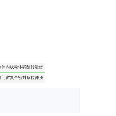
物体内线粒体磷酸转运蛋
白活性检测
筑门窗复合密封条拉伸强
度-硬质塑料材料检测