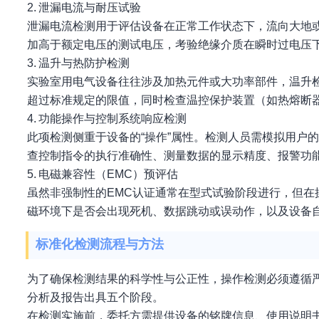
2. 泄漏电流与耐压试验
泄漏电流检测用于评估设备在正常工作状态下，流向大地
加高于额定电压的测试电压，考验绝缘介质在瞬时过电压
3. 温升与热防护检测
实验室用电气设备往往涉及加热元件或大功率部件，温升
超过标准规定的限值，同时检查温控保护装置（如热熔断
4. 功能操作与控制系统响应检测
此项检测侧重于设备的“操作”属性。检测人员需模拟用户
查控制指令的执行准确性、测量数据的显示精度、报警功
5. 电磁兼容性（EMC）预评估
虽然非强制性的EMC认证通常在型式试验阶段进行，但
磁环境下是否会出现死机、数据跳动或误动作，以及设备
标准化检测流程与方法
为了确保检测结果的科学性与公正性，操作检测必须遵循
分析及报告出具五个阶段。
在检测实施前，委托方需提供设备的铭牌信息、使用说明