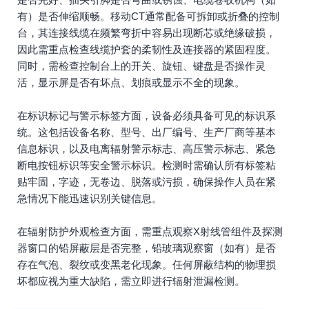
有）是否伸缩顺畅。移动CT通常配备可拆卸或折叠的控制
台，其连接线缆在频繁弯折中容易出现断芯或绝缘破损，
因此需重点检查线缆护套的柔韧性及连接器的紧固程度。
同时，需检查控制台上的开关、旋钮、键盘是否操作灵
活，显示屏是否有坏点、划痕或显示不全的现象。
在标识标记与警示标签方面，设备必须具备可见的标识系
统。这包括设备名称、型号、出厂编号、生产厂商等基本
信息标识，以及电离辐射警示标志、高压警示标志、紧急
断电按钮标识等安全警示标识。检测时需确认所有标签粘
贴牢固，字迹，无卷边、脱落或污损，确保操作人员在紧
急情况下能迅速识别关键信息。
在辐射防护外观检查方面，需重点观察X射线管组件及探测
器窗口的铅屏蔽层是否完整，铅玻璃观察窗（如有）是否
存在气泡、裂纹或变黑老化现象。任何屏蔽结构的物理损
坏都应视为重大缺陷，需立即进行辐射泄漏检测。