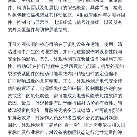
局限于主机机身，而是一个涵盖了整个移动系统、成像部
件、辅助装置以及附属接口的综合概念。具体而言，检测
对象包括扫描机架及其移动底座、X射线管组件与探测器组
件、控制台与显示器、电源线缆与信号连接线、以及所有
的外壳覆盖件与防护屏蔽结构。
开展外观检测的核心目的在于识别设备在运输、使用、清
洁过程中产生的物理损伤，并评估这些损伤对设备性能与
安全性的影响。首先，外观检测旨在验证设备的结构完整
性。移动CT在推行过程中会经历震动与颠簸，机架外壳的
裂纹或紧固件的松动可能导致内部精密组件的定位偏移，
进而影响成像的几何精度。其次，外观检测是电气安全评
估的前置环节。电源线缆护套的破损、控制面板按键的失
效或接口的氧化腐蚀，都可能成为电击风险或短路故障的
诱因。最后，外观检测有助于维持辐射防护的有效性。铅
玻璃视窗的划痕、屏蔽外壳的变形或缝隙，都可能削弱辐
射屏蔽效果，对操作人员及患者造成不必要的辐射暴露。
因此，外观检测并非简单的“看一看”，而是需要依据相关国
家标准及行业标准，对设备的物理状态进行定性定量的评