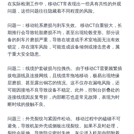
在实际检测工作中，移动CT常表现出一些具有共性的外观
问题，这些问题往往隐藏着不同程度的风险。
问题一：移动轮系磨损与刹车失效。 移动CT自重较大，长
期推行会导致轮胎磨损不均，甚至出现轮毂变形。部分设
备的刹车片磨损严重，导致在坡道或手术室地面无法有效
锁定，存在溜车风险，可能造成设备倾倒或撞击患者，属
于重大安全隐患。
问题二：线缆护套破损与拉拽伤。 由于移动CT需要频繁插
拔电源线及连接网线，且线缆常拖地移动，极易出现绝缘
层磨损、甚至露出铜芯的情况。这不仅存在漏电风险，还
可能因接地不良导致设备不稳定。此外，控制台折叠处的
连接线缆因反复弯折，内部断芯也是常见故障，表现为时
断时续的接触不良。
问题三：外壳裂纹与紧固件松动。 移动过程中的磕碰不可
避免，导致机架外壳或侧板出现裂纹。如果不及时处理，
裂纹会延伸，导致防尘密封失效，灰尘进入机架内部附着