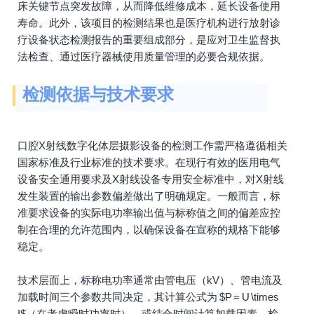
床关键节点突发故障，从而降低维修成本，延长设备使用
寿命。此外，该项目的检测结果也是医疗机构进行放射诊
疗设备状态检测报告的重要组成部分，是应对卫生监督执
法检查、通过医疗器械使用质量管理的必要合规依据。
检测依据与技术要求
口腔X射线数字化体层摄影设备的检测工作需严格遵循相关
国家标准及行业标准的技术要求。在现行有效的医用电气
设备安全通用要求及X射线设备专用安全标准中，对X射线
发生装置的输出参数偏差做出了明确规定。一般而言，标
准要求设备的实际电功率输出值与标称值之间的偏差应控
制在合理的允许范围内，以确保设备在宣称的规格下能够
稳定。
技术层面上，标称电功率通常由管电压（kV）、管电流及
加载时间三个参数共同决定，其计算公式为 $P = U \times
I$（在考虑瞬时功率时），或结合时间计算加载因素。检