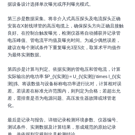
据设备设计选择单次曝光或序列曝光模式。
第三步是数据采集。将非介入式高压探头及电流探头正确
安装在X射线球管的高压电缆上，确保探头方向正确且接触
良好。在控制台触发曝光，检测仪器将自动捕获并记录管
电压峰值、管电流平均值及曝光时间。为减少偶然误差，
建议在每个测试条件下重复曝光3至5次，取算术平均值作
为最终实测数据。
第四步是计算与判定。依据实测的管电压和管电流，计算
实际输出的电功率 $P_{\{实测}} = U_{\{实测}} \times I_{\{实
测}}$。将该数值与设备标称电功率进行比对，计算相对误
差。若误差在标准允许范围内，则判定为合格；若超出允
差，需排查是否为电源问题、高压发生器故障或球管老
化。
最后是记录与报告。详细记录检测环境参数、仪器编号、
测试条件、实测数据及计算结果，形成规范的原始记录
单，并依据判定规则出具检测结论。