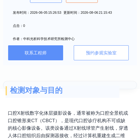
发布时间：2026-06-05 15:26:53 更新时间：2026-08-06 21:15:43
点击：0
作者：中科光析科学技术研究所检测中心
联系工程师
预约参观实验室
检测对象与目的
口腔X射线数字化体层摄影设备，通常被称为口腔全景机或
口腔锥形束CT（CBCT），是现代口腔诊疗机构不可或缺
的核心影像设备。该类设备通过X射线球管产生射线，穿透
人体口腔组织后由探测器接收，经过计算机重建生成二维