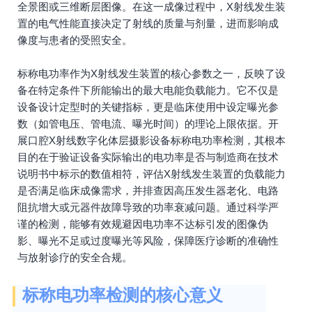
全景图或三维断层图像。在这一成像过程中，X射线发生装
置的电气性能直接决定了射线的质量与剂量，进而影响成
像度与患者的受照安全。
标称电功率作为X射线发生装置的核心参数之一，反映了设
备在特定条件下所能输出的最大电能负载能力。它不仅是
设备设计定型时的关键指标，更是临床使用中设定曝光参
数（如管电压、管电流、曝光时间）的理论上限依据。开
展口腔X射线数字化体层摄影设备标称电功率检测，其根本
目的在于验证设备实际输出的电功率是否与制造商在技术
说明书中标示的数值相符，评估X射线发生装置的负载能力
是否满足临床成像需求，并排查因高压发生器老化、电路
阻抗增大或元器件故障导致的功率衰减问题。通过科学严
谨的检测，能够有效规避因电功率不达标引发的图像伪
影、曝光不足或过度曝光等风险，保障医疗诊断的准确性
与放射诊疗的安全合规。
标称电功率检测的核心意义