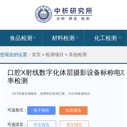
食品检测
材料检测
化工检测
您现在的位置：
首页
>
检测项目
>
其他检测
口腔X射线数字化体层摄影设备标称电
率检测
1对1客服专属服务，免费制定检测方案，15分钟极速响应
可选形式：
电子报告
纸质报告
可选语言：
中文报告
英文报告