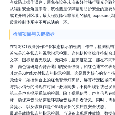
有效防止操作误判，避免在设备未准备好时强行曝光导致
从辐射安全角度来看，该检测是保障辐射防护安全的重要防
或避开辐射区域，最大程度降低非预期的辐射 exposu
质量控制体系中不可或缺的一环。
检测项目与关键指标
在针对CT设备操作准备状态指示的检测工作中，检测机
首先是准备状态的视觉指示检测。这包括检查操作控制台上是
文字、图标是否无残缺、无闪烁，且亮度适宜，能在不同
常，颜色编码是否符合通用的安全惯例，如红色通常代表
其次是X射线发射状态的指示检测。这是最为核心的安全
觉信号（如控制台上的红色警示灯亮起、屏幕特定区域闪
与指示信号的出现在时间上必须同步，不得出现射线已发
第三是声音提示系统的检测。除了视觉信号，声音信号在
标，确保声音能够穿透环境噪音被操作者听见。同时，需
音提示，以及该操作是否影响设备的实质性安全状态。
最后是故障状态的指示检测。当设备出现硬件故障、数据