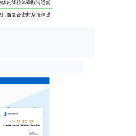
物体内线粒体磷酸转运蛋
白活性检测
筑门窗复合密封条拉伸强
度-硬质塑料材料检测