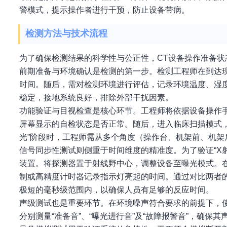
警模式，提示操作者进行干预，防止设备带病。
检测方法与技术流程
为了确保检测结果的科学性与公正性，CT设备操作准备
前期准备与环境确认是检测的第一步。检测工程师在到达
时间。随后，需对检测环境进行评估，记录环境温度、湿
稳定，接地系统良好，排除外部干扰因素。
功能验证与目视检查是核心环节。工程师将依据设备操作
屏幕显示的自检状态是否正常。随后，进入临床扫描模式
光”阶段时，工程师需从多个角度（操作台、机架前、机
信号同步性测试则侧重于时间维度的精准度。为了验证“X
装置。将探测器置于射线野中心，调整设备至曝光模式。
制或高精度计时器记录指示灯亮起的时间。通过对比两者
极短的毫秒级范围内，以确保人员有足够的反应时间。
声级测试也是重要环节。在环境噪声符合要求的前提下，
分别测量“准备音”、“曝光进行音”及“故障报警音”，确