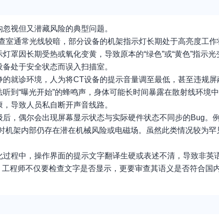
构忽视但又潜藏风险的典型问题。
检查室通常光线较暗，部分设备的机架指示灯长期处于高亮度工作
灯罩因长期受热或氧化变黄，导致原本的“绿色”或“黄色”指示
设备处于安全状态而误入扫描室。
静的就诊环境，人为将CT设备的提示音量调至最低，甚至违规屏
听到“曝光开始”的蜂鸣声，身体可能长时间暴露在散射线环境
康，导致人员私自断开声音线路。
后，偶尔会出现屏幕显示状态与实际硬件状态不同步的Bug。例
此时机架内部仍存在潜在机械风险或电磁场。虽然此类情况较为罕
化过程中，操作界面的提示文字翻译生硬或表述不清，导致非英
检测过程中，工程师不仅要检查文字是否显示，更要审查其语义是否符合