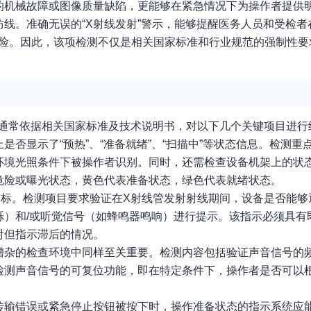
的机械故障或图像质量缺陷，更能够在紧急情况下为操作者提供
线。准确无误的“X射线发射”警示，能够提醒医务人员和受检者
re 风险。因此，该项检测不仅是相关国家标准和行业规范的强制性
构通常依据相关国家标准及技术说明书，对以下几个关键项目进行
否显示了“预热”、“准备就绪”、“扫描中”等状态信息。检测重
环境光照条件下被操作者识别。同时，还需检查设备机架上的状
危险或曝光状态，黄色代表准备状态，绿色代表就绪状态。
指标。检测项目要求验证在X射线管发射射线期间，设备是否能够
烁）和/或听觉信号（如蜂鸣器鸣响）进行提示。该指示必须具有
射但指示滞后的情况。
嘈杂的检查环境中同样至关重要。检测内容包括验证声音信号的
检测声音信号的可复位功能，即在特定条件下，操作者是否可以
传输错误或紧急停止按钮被按下时，操作准备状态的指示系统应