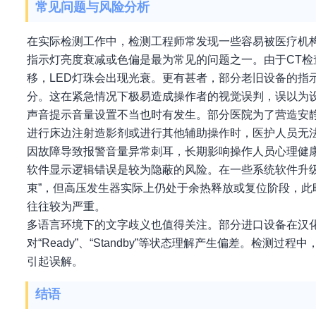
常见问题与风险分析
在实际检测工作中，检测工程师常发现一些容易被医疗机
指示灯亮度衰减或色偏是最为常见的问题之一。由于CT
移，LED灯珠会出现光衰。更有甚者，部分老旧设备的指示
分。这在紧急情况下极易造成操作者的视觉误判，误以为
声音提示音量设置不当也时有发生。部分医院为了营造安
进行床边注射造影剂或进行其他辅助操作时，医护人员无法
因故障导致报警音量异常刺耳，长期影响操作人员心理健
软件显示逻辑错误是较为隐蔽的风险。在一些系统软件升级
束”，但高压发生器实际上仍处于余热释放或复位阶段，
往往较为严重。
多语言环境下的文字歧义也值得关注。部分进口设备在汉
对“Ready”、“Standby”等状态理解产生偏差。
引起误解。
结语