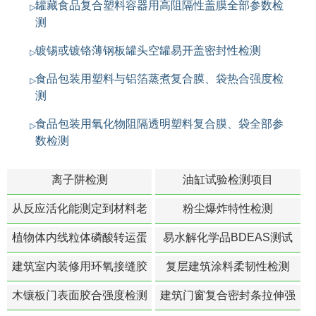
罐藏食品复合塑料容器用高阻隔性盖膜全部参数检
测
镀锡或镀铬薄钢板罐头空罐易开盖密封性检测
食品包装用塑料与铝箔蒸煮复合膜、袋热合强度检
测
食品包装用氧化物阻隔透明塑料复合膜、袋全部参
数检测
离子阱检测
油缸试验检测项目
从反应活化能测定到材料老
粉尘爆炸特性检测
化寿命预测的经典模型
植物体内线粒体磷酸转运蛋
易水解化学品BDEAS测试
白活性检测
建筑室内装修用环氧接缝胶
复层建筑涂料柔韧性检测
苯含量检测
木镶板门表面胶合强度检测
建筑门窗复合密封条拉伸强