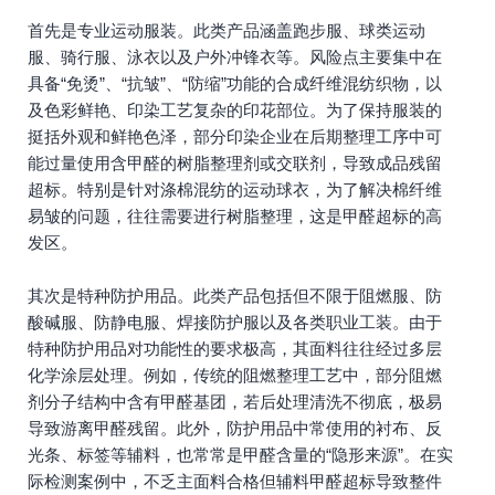
首先是专业运动服装。此类产品涵盖跑步服、球类运动
服、骑行服、泳衣以及户外冲锋衣等。风险点主要集中在
具备“免烫”、“抗皱”、“防缩”功能的合成纤维混纺织物，以
及色彩鲜艳、印染工艺复杂的印花部位。为了保持服装的
挺括外观和鲜艳色泽，部分印染企业在后期整理工序中可
能过量使用含甲醛的树脂整理剂或交联剂，导致成品残留
超标。特别是针对涤棉混纺的运动球衣，为了解决棉纤维
易皱的问题，往往需要进行树脂整理，这是甲醛超标的高
发区。
其次是特种防护用品。此类产品包括但不限于阻燃服、防
酸碱服、防静电服、焊接防护服以及各类职业工装。由于
特种防护用品对功能性的要求极高，其面料往往经过多层
化学涂层处理。例如，传统的阻燃整理工艺中，部分阻燃
剂分子结构中含有甲醛基团，若后处理清洗不彻底，极易
导致游离甲醛残留。此外，防护用品中常使用的衬布、反
光条、标签等辅料，也常常是甲醛含量的“隐形来源”。在实
际检测案例中，不乏主面料合格但辅料甲醛超标导致整件