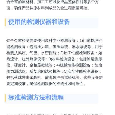
合金窗的原材料、加工工艺以及成品整体性能等多个方
面，确保产品从原材料到成品的全过程质量可控。
使用的检测仪器和设备
铝合金窗检测需要使用多种专业检测设备：1)门窗物理性
能检测设备：包括压力箱、供压系统、淋水系统等，用于
检测抗风压、气密、水密性能；2)热工性能检测设备：如
热流计、红外热像仪等；3)材料检测设备：包括涂层测厚
仪、硬度计、金相显微镜等；4)机械性能检测设备：如启
闭力测试仪、反复启闭试验机等；5)安全性能检测设备：
包括落球冲击试验机、霰弹袋冲击试验机等。这些设备需
要定期校准，确保检测数据的准确性和可靠性。
标准检测方法和流程