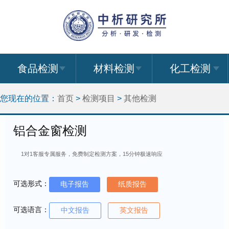
食品检测
材料检测
化工检测
您现在的位置：
首页
>
检测项目
>
其他检测
铝合金窗检测
1对1客服专属服务，免费制定检测方案，15分钟极速响应
可选形式：
电子报告
纸质报告
可选语言：
中文报告
英文报告