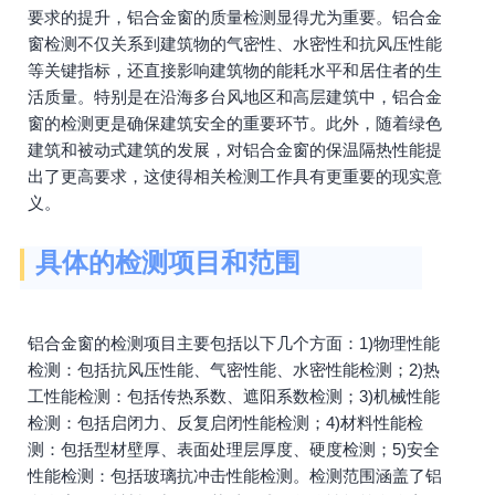
要求的提升，铝合金窗的质量检测显得尤为重要。铝合金
窗检测不仅关系到建筑物的气密性、水密性和抗风压性能
等关键指标，还直接影响建筑物的能耗水平和居住者的生
活质量。特别是在沿海多台风地区和高层建筑中，铝合金
窗的检测更是确保建筑安全的重要环节。此外，随着绿色
建筑和被动式建筑的发展，对铝合金窗的保温隔热性能提
出了更高要求，这使得相关检测工作具有更重要的现实意
义。
具体的检测项目和范围
铝合金窗的检测项目主要包括以下几个方面：1)物理性能
检测：包括抗风压性能、气密性能、水密性能检测；2)热
工性能检测：包括传热系数、遮阳系数检测；3)机械性能
检测：包括启闭力、反复启闭性能检测；4)材料性能检
测：包括型材壁厚、表面处理层厚度、硬度检测；5)安全
性能检测：包括玻璃抗冲击性能检测。检测范围涵盖了铝