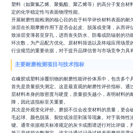
塑料（如聚氯乙烯、聚氨酯、聚乙烯等）的高分子复合材
定的化学稳定性与表面物理性能。
开展耐磨性能检测的核心目的在于科学评价材料表面的耐
涂层在长期摩擦作用下是否会起皮、脱落或变薄，从而评
致涂层变薄甚至穿孔，进而丧失防水、防毒或防辐射的功
环次数，为产品配方优化、原材料筛选以及终端应用场景
行业规范的重要依据，对于提升品牌信誉与市场竞争力具
主要耐磨检测项目与技术指标
在橡胶或塑料涂覆织物的耐磨性能评价体系中，包含多个
首先是质量损失测定。这是最直观的耐磨性评价指标。通
层材料本身的致密度与硬度，质量损失越小，表明材料的
降，因此该指标至关重要。
其次是外观变化评价。磨损不仅会改变材料的质量，更会
毛起球、颜色脱落、裂纹或涂层剥落等现象。对于装饰性
键。通常依据相关标准规定的灰卡或图谱进行对比评级，
第三是破损次数测定。该方法通过记录试样表面磨损至露