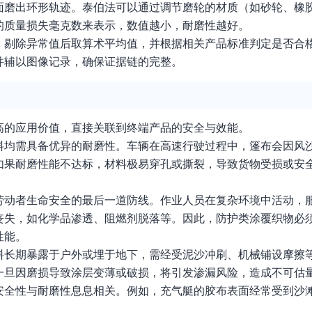
面磨出环形轨迹。泰伯法可以通过调节磨轮的材质（如砂轮、橡
的质量损失毫克数来表示，数值越小，耐磨性越好。
，剔除异常值后取算术平均值，并根据相关产品标准判定是否合
并辅以图像记录，确保证据链的完整。
高的应用价值，直接关联到终端产品的安全与效能。
料均需具备优异的耐磨性。车辆在高速行驶过程中，篷布会因风
如果耐磨性能不达标，材料极易穿孔或撕裂，导致货物受损或安
劳动者生命安全的最后一道防线。作业人员在复杂环境中活动，
丧失，如化学品渗透、阻燃剂脱落等。因此，防护类涂覆织物必
性能。
料长期暴露于户外或埋于地下，需经受泥沙冲刷、机械铺设摩擦
一旦因磨损导致涂层变薄或破损，将引发渗漏风险，造成不可估
安全性与耐磨性息息相关。例如，充气艇的胶布表面经常受到沙
。