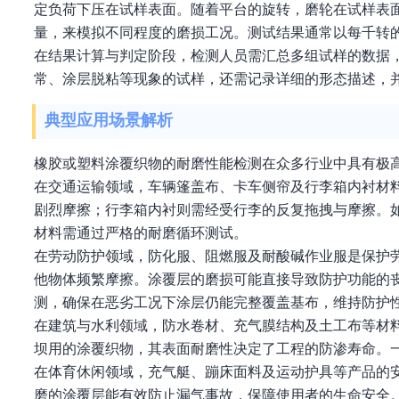
定负荷下压在试样表面。随着平台的旋转，磨轮在试样表
量，来模拟不同程度的磨损工况。测试结果通常以每千转
在结果计算与判定阶段，检测人员需汇总多组试样的数据
常、涂层脱粘等现象的试样，还需记录详细的形态描述，
典型应用场景解析
橡胶或塑料涂覆织物的耐磨性能检测在众多行业中具有极
在交通运输领域，车辆篷盖布、卡车侧帘及行李箱内衬材
剧烈摩擦；行李箱内衬则需经受行李的反复拖拽与摩擦。
材料需通过严格的耐磨循环测试。
在劳动防护领域，防化服、阻燃服及耐酸碱作业服是保护
他物体频繁摩擦。涂覆层的磨损可能直接导致防护功能的
测，确保在恶劣工况下涂层仍能完整覆盖基布，维持防护
在建筑与水利领域，防水卷材、充气膜结构及土工布等材
坝用的涂覆织物，其表面耐磨性决定了工程的防渗寿命。
在体育休闲领域，充气艇、蹦床面料及运动护具等产品的
磨的涂覆层能有效防止漏气事故，保障使用者的生命安全