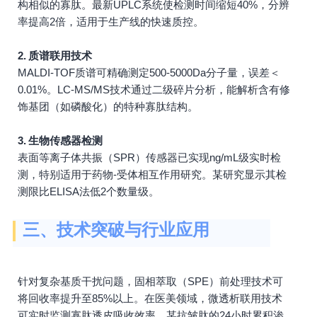
构相似的寡肽。最新UPLC系统使检测时间缩短40%，分辨
率提高2倍，适用于生产线的快速质控。
2. 质谱联用技术
MALDI-TOF质谱可精确测定500-5000Da分子量，误差＜
0.01%。LC-MS/MS技术通过二级碎片分析，能解析含有修
饰基团（如磷酸化）的特种寡肽结构。
3. 生物传感器检测
表面等离子体共振（SPR）传感器已实现ng/mL级实时检
测，特别适用于药物-受体相互作用研究。某研究显示其检
测限比ELISA法低2个数量级。
三、技术突破与行业应用
针对复杂基质干扰问题，固相萃取（SPE）前处理技术可
将回收率提升至85%以上。在医美领域，微透析联用技术
可实时监测寡肽透皮吸收效率，某抗皱肽的24小时累积渗