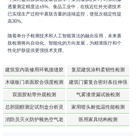
透量测定精度达±5%。食品工业中，在线近红外光谱技术
已实现生产过程中寡肽含量的连续监控，使批次稳定性提
高30%。
随着单分子检测技术和人工智能算法的融合应用，未来寡
肽检测将向自动化、智能化的方向发展，为精准医疗和个
性化护肤提供更强技术支撑。
建筑室内装修用环氧接缝胶
复层建筑涂料柔韧性检测
苯含量检测
木镶板门表面胶合强度检测
建筑门窗复合密封条拉伸强
度-硬质塑料材料检测
双面胶粘带外观检测
气雾漆泄漏试验检测
总胆固醇测定试剂盒分析灵
家用喷头耐低温性能检测
敏度检测
消防员灭火防护靴热空气老
医用家具结构检测
化扯断强度降低检测