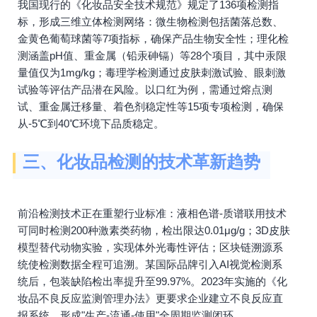
我国现行的《化妆品安全技术规范》规定了136项检测指
标，形成三维立体检测网络：微生物检测包括菌落总数、
金黄色葡萄球菌等7项指标，确保产品生物安全性；理化检
测涵盖pH值、重金属（铅汞砷镉）等28个项目，其中汞限
量值仅为1mg/kg；毒理学检测通过皮肤刺激试验、眼刺激
试验等评估产品潜在风险。以口红为例，需通过熔点测
试、重金属迁移量、着色剂稳定性等15项专项检测，确保
从-5℃到40℃环境下品质稳定。
三、化妆品检测的技术革新趋势
前沿检测技术正在重塑行业标准：液相色谱-质谱联用技术
可同时检测200种激素类药物，检出限达0.01μg/g；3D皮肤
模型替代动物实验，实现体外光毒性评估；区块链溯源系
统使检测数据全程可追溯。某国际品牌引入AI视觉检测系
统后，包装缺陷检出率提升至99.97%。2023年实施的《化
妆品不良反应监测管理办法》更要求企业建立不良反应直
报系统，形成"生产-流通-使用"全周期监测闭环。