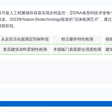
器可嵌入工程菌储存容器实现全程监控；②DNA条形码技术使每
3年Nature Biotechnology报道的"活体检测芯片"
馈新阶段。
从反应活化能测定到材料老
粉尘爆炸特性检测
植
化寿命预测的经典模型
复层建筑涂料柔韧性检测
木镶板门表面胶合强度检测
建