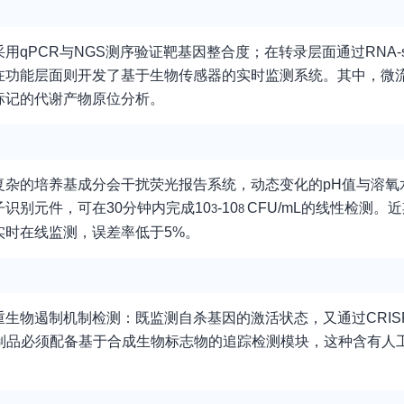
qPCR与NGS测序验证靶基因整合度；在转录层面通过RNA-
在功能层面则开发了基于生物传感器的实时监测系统。其中，微
标记的代谢产物原位分析。
复杂的培养基成分会干扰荧光报告系统，动态变化的pH值与溶氧
识别元件，可在30分钟内完成10
-10
CFU/mL的线性检测。
3
8
实时在线监测，误差率低于5%。
生物遏制机制检测：既监测自杀基因的激活状态，又通过CRIS
制品必须配备基于合成生物标志物的追踪检测模块，这种含有人