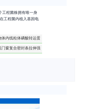
个工程菌株拥有唯一身
，通过在工程菌内植入基因电
物体内线粒体磷酸转运蛋
白活性检测
筑门窗复合密封条拉伸强
度-硬质塑料材料检测