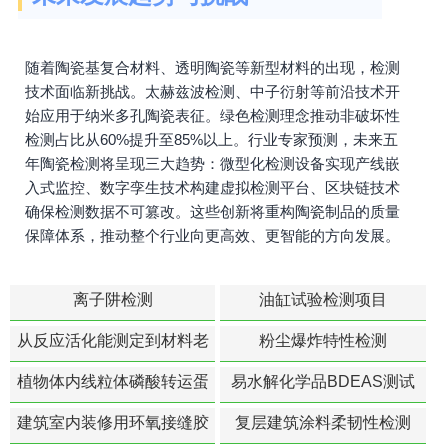
随着陶瓷基复合材料、透明陶瓷等新型材料的出现，检测
技术面临新挑战。太赫兹波检测、中子衍射等前沿技术开
始应用于纳米多孔陶瓷表征。绿色检测理念推动非破坏性
检测占比从60%提升至85%以上。行业专家预测，未来五
年陶瓷检测将呈现三大趋势：微型化检测设备实现产线嵌
入式监控、数字孪生技术构建虚拟检测平台、区块链技术
确保检测数据不可篡改。这些创新将重构陶瓷制品的质量
保障体系，推动整个行业向更高效、更智能的方向发展。
离子阱检测
油缸试验检测项目
从反应活化能测定到材料老
粉尘爆炸特性检测
化寿命预测的经典模型
植物体内线粒体磷酸转运蛋
易水解化学品BDEAS测试
白活性检测
建筑室内装修用环氧接缝胶
复层建筑涂料柔韧性检测