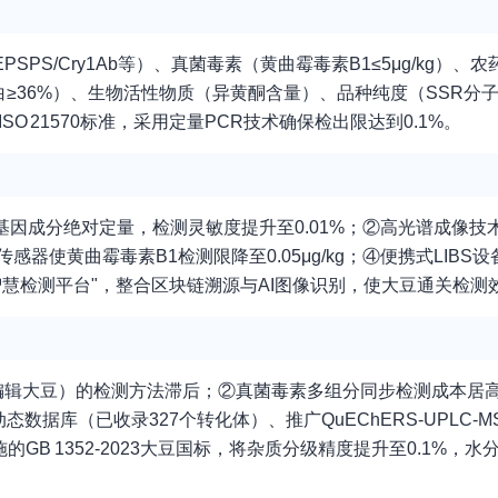
PS/Cry1Ab等）、真菌毒素（黄曲霉毒素B1≤5μg/kg）、
分（粗蛋白≥36%）、生物活性物质（异黄酮含量）、品种纯度（SSR
ISO 21570标准，采用定量PCR技术确保检出限达到0.1%。
成分绝对定量，检测灵敏度提升至0.01%；②高光谱成像技术（4
感器使黄曲霉毒素B1检测限降至0.05μg/kg；④便携式LIBS
智慧检测平台"，整合区块链溯源与AI图像识别，使大豆通关检测
R编辑大豆）的检测方法滞后；②真菌毒素多组分同步检测成本居
据库（已收录327个转化体）、推广QuEChERS-UPLC-M
的GB 1352-2023大豆国标，将杂质分级精度提升至0.1%，