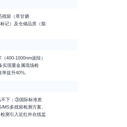
农药残留（草甘膦
分子标记）及仓储品质（脂
00-1000nm波段）
设备实现重金属现场检
效率提升40%。
高不下；③国际标准差
S/MS多残留检测方案、
水分检测引入近红外在线监