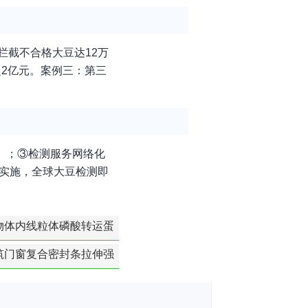
拦截不合格大豆达12万
超2亿元。案例三：第三
）；③检测服务网络化
准的实施，全球大豆检测即
物体内线粒体磷酸转运蛋
白活性检测
筑门窗复合密封条拉伸强
度-硬质塑料材料检测