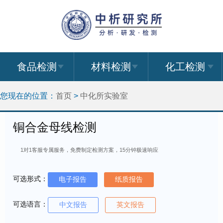
食品检测
材料检测
化工检测
您现在的位置：
首页
>
中化所实验室
铜合金母线检测
1对1客服专属服务，免费制定检测方案，15分钟极速响应
可选形式：
电子报告
纸质报告
可选语言：
中文报告
英文报告