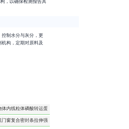
机构，以确保检测报告具
、控制水分与灰分，更
测机构，定期对原料及
物体内线粒体磷酸转运蛋
白活性检测
筑门窗复合密封条拉伸强
度-硬质塑料材料检测