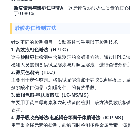
斯皮诺素与酸枣仁皂苷A：
这是评价炒酸枣仁质量的核心指
于0.080%。
炒酸枣仁检测方法
针对不同的检测项目，实验室通常采用以下检测技术：
1. 高效液相色谱法（HPLC）
这是
炒酸枣仁检测
中含量测定的金标准方法。通过HPLC
检测人员需制备供试品溶液与对照品溶液，进行色谱分析
2. 薄层色谱法（TLC）
主要用于定性鉴别。将供试品溶液点于硅胶G薄层板上，
别炒酸枣仁伪品（如理枣仁）的有效手段。
3. 液相色谱-串联质谱法（LC-MS/MS）
主要用于黄曲霉毒素和农药残留的检测。该方法灵敏度极
支撑。
4. 原子吸收光谱法/电感耦合等离子体质谱法（ICP-MS）
用于重金属元素的检测，能够同时检测多种金属元素，满