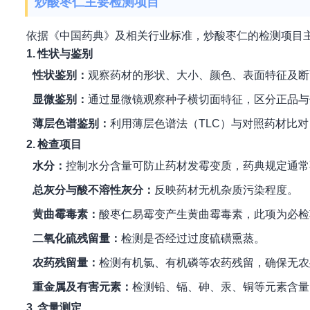
炒酸枣仁主要检测项目
依据《中国药典》及相关行业标准，炒酸枣仁的检测项目
1. 性状与鉴别
性状鉴别：
观察药材的形状、大小、颜色、表面特征及断
显微鉴别：
通过显微镜观察种子横切面特征，区分正品与
薄层色谱鉴别：
利用薄层色谱法（TLC）与对照药材比
2. 检查项目
水分：
控制水分含量可防止药材发霉变质，药典规定通常不
总灰分与酸不溶性灰分：
反映药材无机杂质污染程度。
黄曲霉毒素：
酸枣仁易霉变产生黄曲霉毒素，此项为必检
二氧化硫残留量：
检测是否经过过度硫磺熏蒸。
农药残留量：
检测有机氯、有机磷等农药残留，确保无农
重金属及有害元素：
检测铅、镉、砷、汞、铜等元素含量
3. 含量测定