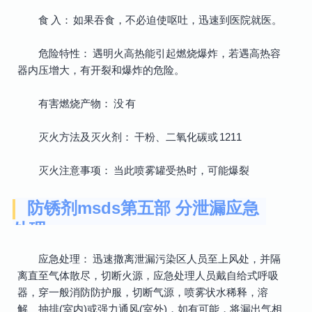
食 入： 如果吞食，不必迫使呕吐，迅速到医院就医。
危险特性： 遇明火高热能引起燃烧爆炸，若遇高热容
器内压增大，有开裂和爆炸的危险。
有害燃烧产物： 没 有
灭火方法及灭火剂： 干粉、二氧化碳或 1211
灭火注意事项： 当此喷雾罐受热时，可能爆裂
防锈剂msds第五部 分泄漏应急
处理
应急处理： 迅速撒离泄漏污染区人员至上风处，并隔
离直至气体散尽，切断火源，应急处理人员戴自给式呼吸
器，穿一般消防防护服，切断气源，喷雾状水稀释，溶
解、抽排(室内)或强力通风(室外)，如有可能，将漏出气相