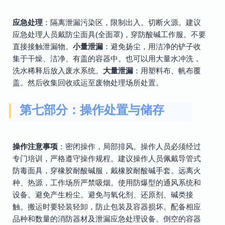
应急处理
：隔离泄漏污染区，限制出入。切断火源。建议
应急处理人员戴防尘面具(全面罩)，穿防酸碱工作服。不要
直接接触泄漏物。
小量泄漏
：避免扬尘，用洁净的铲子收
集于干燥、洁净、有盖的容器中。也可以用大量水冲洗，
洗水稀释后放入废水系统。
大量泄漏
：用塑料布、帆布覆
盖。然后收集回收或运至废物处理场所处置。
第七部分：操作处置与储存
操作注意事项
：密闭操作，局部排风。操作人员必须经过
专门培训，严格遵守操作规程。建议操作人员佩戴导管式
防毒面具，穿橡胶耐酸碱服，戴橡胶耐酸碱手套。远离火
种、热源，工作场所严禁吸烟。使用防爆型的通风系统和
设备。避免产生粉尘。避免与氧化剂、还原剂、碱类接
触。搬运时要轻装轻卸，防止包装及容器损坏。配备相应
品种和数量的消防器材及泄漏应急处理设备。倒空的容器