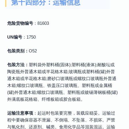
第十四部分：运输信息
危险货物编号
：81603
UN编号
：1750
包装类别：
O52
包装方法：
塑料袋外塑料桶(固体);塑料桶(液体);耐酸坛或
陶瓷瓶外普通木箱或半花格木箱;玻璃瓶或塑料桶(罐)外普
通木箱或半花格木箱;磨砂口玻璃瓶或螺纹口玻璃瓶外普通
木箱;螺纹口玻璃瓶、铁盖压口玻璃瓶、塑料瓶或金属桶
(罐)外普通木箱;螺纹口玻璃瓶、塑料瓶或镀锡薄钢板桶(罐)
外满底板花格箱、纤维板箱或胶合板箱。
运输注意事项
：起运时包装要完整，装载应稳妥。运输过
程中要确保容器不泄漏、不倒塌、不坠落、不损坏。严禁
与氧化剂、还原剂、碱类、食用化学品等混装混运。运输