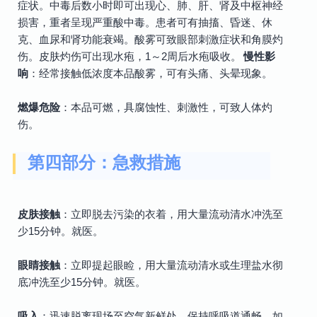
症状。中毒后数小时即可出现心、肺、肝、肾及中枢神经
损害，重者呈现严重酸中毒。患者可有抽搐、昏迷、休
克、血尿和肾功能衰竭。酸雾可致眼部刺激症状和角膜灼
伤。皮肤灼伤可出现水疱，1～2周后水疱吸收。
慢性影
响
：经常接触低浓度本品酸雾，可有头痛、头晕现象。
燃爆危险
：本品可燃，具腐蚀性、刺激性，可致人体灼
伤。
第四部分：急救措施
皮肤接触
：立即脱去污染的衣着，用大量流动清水冲洗至
少15分钟。就医。
眼睛接触
：立即提起眼睑，用大量流动清水或生理盐水彻
底冲洗至少15分钟。就医。
吸入
：迅速脱离现场至空气新鲜处。保持呼吸道通畅。如