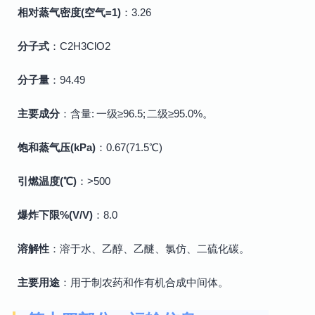
相对蒸气密度(空气=1)
：3.26
分子式
：C2H3ClO2
分子量
：94.49
主要成分
：含量: 一级≥96.5; 二级≥95.0%。
饱和蒸气压(kPa)
：0.67(71.5℃)
引燃温度(℃)
：>500
爆炸下限%(V/V)
：8.0
溶解性
：溶于水、乙醇、乙醚、氯仿、二硫化碳。
主要用途
：用于制农药和作有机合成中间体。