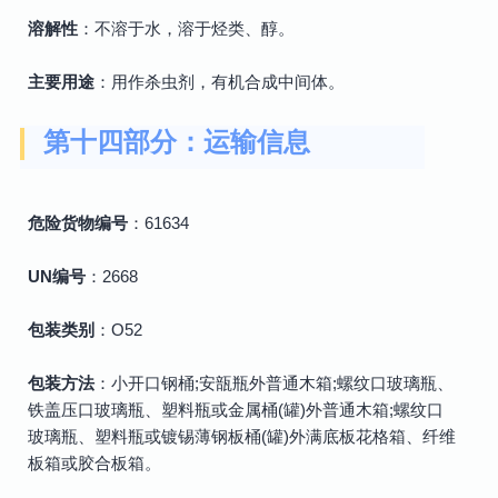
溶解性
：不溶于水，溶于烃类、醇。
主要用途
：用作杀虫剂，有机合成中间体。
第十四部分：运输信息
危险货物编号
：61634
UN编号
：2668
包装类别
：O52
包装方法
：小开口钢桶;安瓿瓶外普通木箱;螺纹口玻璃瓶、
铁盖压口玻璃瓶、塑料瓶或金属桶(罐)外普通木箱;螺纹口
玻璃瓶、塑料瓶或镀锡薄钢板桶(罐)外满底板花格箱、纤维
板箱或胶合板箱。