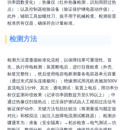
功率因数变化）；热像仪（红外热像检测，识别局部过热
点）；以及控制器校验设备（验证保护继电器动作值）。
此外，辅助工具如螺丝刀、扳手用于机械检查。检测前需
校准所有仪器，确保符合计量标准。
检测方法
检测方法需遵循标准化流程，以保障结果可重现性。首
先，执行停电检测：装置断电后，进行目视检查（外壳、
标签完整性），然后使用电容电桥测量各电容器单元容量
（通过夹式探头连接极间）；绝缘测试用兆欧表施加500V
直流电压1分钟。其次，通电测试：装置上电后，用功率分
析仪监测补偿效果（记录功率因数提升至0.95以上）；中
通过热像仪扫描热点；过压保护测试由人工模拟过压信号
验证保护动作。关键方法包括比较法（将测量值与额定值
对比）和模拟法（如注入故障电流测试断路器）。检测步
骤通常为：准备（安全隔离）→初步检查→电气测试→功
能验证→数据分析。全程记录数据，确保符合安全规程