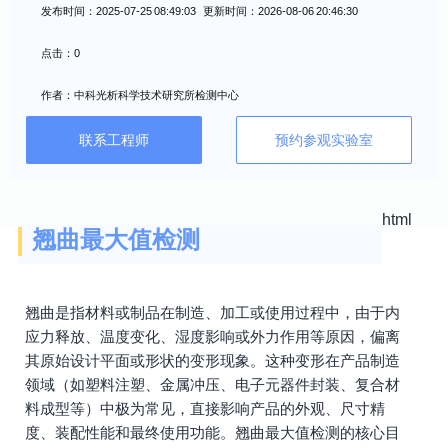
发布时间：2025-07-25 08:49:03 更新时间：2026-08-06 20:46:30
点击：0
作者：中科光析科学技术研究所检测中心
联系工程师
预约参观实验室
html
翘曲最大值检测
翘曲是指材料或制品在制造、加工或使用过程中，由于内
应力释放、温度变化、湿度影响或外力作用等原因，偏离
其原始设计平面或形状的变形现象。这种变形在产品制造
领域（如塑料注塑、金属冲压、电子元器件封装、复合材
料成型等）中极为常见，直接影响产品的外观、尺寸精
度、装配性能和最终使用功能。翘曲最大值检测的核心目