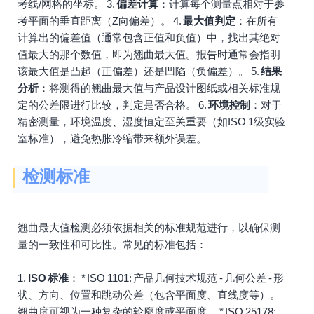
考线/网格的坐标。 3.
偏差计算
：计算每个测量点相对于参
考平面的垂直距离（Z向偏差）。 4.
最大值判定
：在所有
计算出的偏差值（通常包含正值和负值）中，找出其绝对
值最大的那个数值，即为翘曲最大值。报告时通常会指明
该最大值是凸起（正偏差）还是凹陷（负偏差）。 5.
结果
分析
：将测得的翘曲最大值与产品设计图纸或相关标准规
定的公差限进行比较，判定是否合格。 6.
环境控制
：对于
精密测量，环境温度、湿度恒定至关重要（如ISO 1级实验
室标准），避免热胀冷缩带来额外误差。
检测标准
翘曲最大值检测必须依据相关的标准规范进行，以确保测
量的一致性和可比性。常见的标准包括：
1.
ISO 标准
： * ISO 1101: 产品几何技术规范 - 几何公差 - 形
状、方向、位置和跳动公差（包含平面度、直线度等）。
翘曲度可视为一种复杂的轮廓度或平面度。 * ISO 25178: