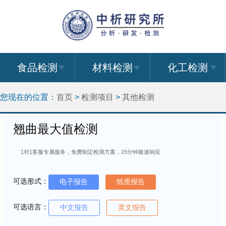
食品检测
材料检测
化工检测
您现在的位置：
首页
>
检测项目
>
其他检测
翘曲最大值检测
1对1客服专属服务，免费制定检测方案，15分钟极速响应
可选形式：
电子报告
纸质报告
可选语言：
中文报告
英文报告