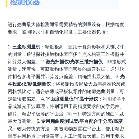
检测仪器
进行翘曲最大值检测通常需要精密的测量设备，根据精度
要求、被测物尺寸和自动化程度，主要仪器包括：
1.
三坐标测量机
：精度极高，适用于复杂形状和关键尺寸
的测量，通过探针接触物体表面多个点来构建三维模型并
计算最大偏差。 2.
激光扫描仪/光学三维扫描仪
：非接触式
测量，速度快，可获取物体表面密集的点云数据，通过软
件拟合参考平面并计算各点偏差，精确找出最大值。 3.
光
学投影仪/影像测量仪
：将被测物投影放大后与标准轮廓或
网格线比对，适合较薄或平板状零件的轮廓翘曲测量，可
定量读取偏差。 4.
平面度测量仪/平晶干涉仪
：利用光学平
晶或激光干涉原理，特别适用于高精度要求的光学元件、
硅片、精密平板等的平面度（即一种特定方向的翘曲）及
最大值测量。 5.
专用翘曲度测试架/平台配合千分表/高度
尺
：较为传统的方法，将被测物放置在平台上，使用精密
量表在网格点上测量高度，人工计算最大值。适用于要求