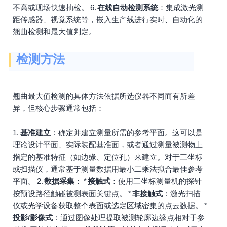
不高或现场快速抽检。 6.
在线自动检测系统
：集成激光测
距传感器、视觉系统等，嵌入生产线进行实时、自动化的
翘曲检测和最大值判定。
检测方法
翘曲最大值检测的具体方法依据所选仪器不同而有所差
异，但核心步骤通常包括：
1.
基准建立
：确定并建立测量所需的参考平面。这可以是
理论设计平面、实际装配基准面，或者通过测量被测物上
指定的基准特征（如边缘、定位孔）来建立。对于三坐标
或扫描仪，通常基于测量数据用最小二乘法拟合最佳参考
平面。 2.
数据采集
： *
接触式
：使用三坐标测量机的探针
按预设路径触碰被测表面关键点。 *
非接触式
：激光扫描
仪或光学设备获取整个表面或选定区域密集的点云数据。 *
投影/影像式
：通过图像处理提取被测轮廓边缘点相对于参